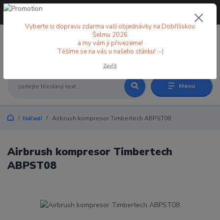
+420 773 998 582
CZK
(Po-Pá, 8-18 hod.)
Vyberte si dopravu zdarma vaší objednávky na Dobříšskou
Šelmu 2026
a my vám ji přivezeme!
0
0 Kč
Těšíme se na vás u našeho stánku! :-)
Zavřít
Menu
Nářadí
Airbrush kompresor Timbertech ABPST08
Airbrush kompresor Timbertech
ABPST08