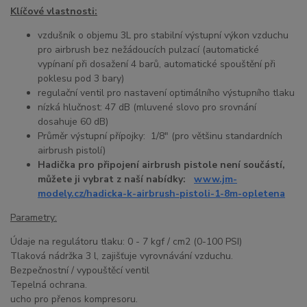
Klíčové vlastnosti:
vzdušník o objemu 3L pro stabilní výstupní výkon vzduchu
pro airbrush bez nežádoucích pulzací (automatické
vypínaní při dosažení 4 barů, automatické spouštění při
poklesu pod 3 bary)
regulační ventil pro nastavení optimálního výstupního tlaku
nízká hlučnost: 47 dB (mluvené slovo pro srovnání
dosahuje 60 dB)
Průměr výstupní přípojky: 1/8" (pro většinu standardních
airbrush pistolí)
Hadička pro připojení airbrush pistole není součástí,
můžete ji vybrat z naší nabídky:
www.jm-
modely.cz/hadicka-k-airbrush-pistoli-1-8m-opletena
Parametry:
Údaje na regulátoru tlaku: 0 - 7 kgf / cm2 (0-100 PSI)
Tlaková nádržka 3 l, zajišťuje vyrovnávání vzduchu.
Bezpečnostní / vypouštěcí ventil
Tepelná ochrana.
ucho pro přenos kompresoru.