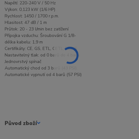
Napětí: 220-240 V / 50 Hz
Výkon: 0,123 kW (1/6 HP)
Rychlost: 1450 / 1700 r.p.m.
Hlasitost: 47 dB / 1 m
Průtok: 20 - 23 l/min bez zatížení
Přípojka vzduchu: Šroubování G 1/8-
délka kabelu: 1,9 m
Certifikáty: CE, GS, ETL, CETL, ROHS
Nastavitelný tlak: od 0 barů do 4 barů.
Jednovrstvý spínač
Automatický chod od 3 barů (43 PSI).
Automatické vypnutí od 4 barů (57 PSI)
Původ zboží