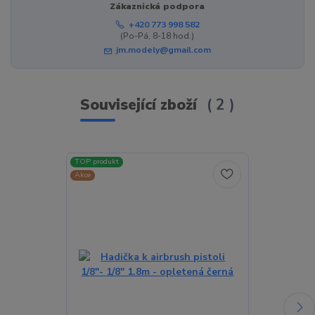
Zákaznická podpora
+420 773 998 582
(Po-Pá, 8-18 hod.)
jm.modely@gmail.com
Související zboží
2
TOP produkt
TOP produkt
Akce
Akce