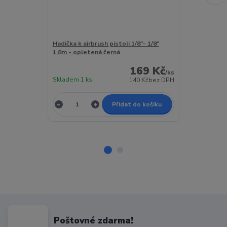
Hadička k airbrush pistoli 1/8"- 1/8"
Sagud Hadička 
1.8m - opletená černá
1/8" 1.8m - o
169 Kč
/
ks
Skladem 1 ks
Skladem 1 ks
140 Kč
bez DPH
Přidat do košíku
Poštovné zdarma!