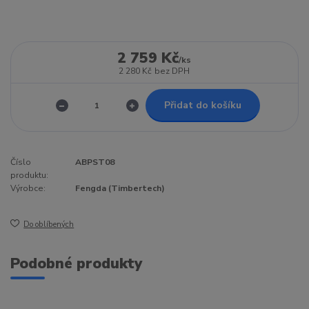
2 759 Kč
/
ks
2 280 Kč
bez DPH
Přidat do košíku
Číslo
ABPST08
produktu:
Výrobce:
Fengda (Timbertech)
Do oblíbených
Podobné produkty