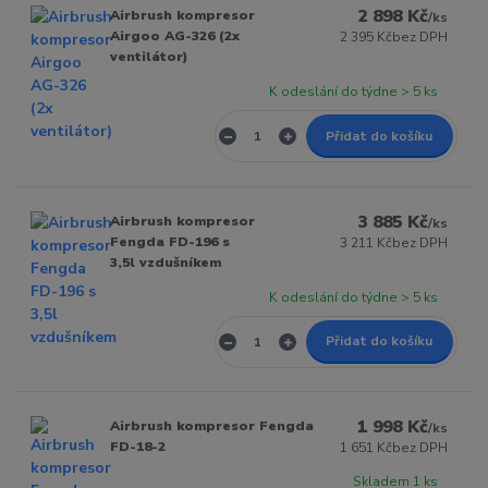
2 898 Kč
Airbrush kompresor
/
ks
Airgoo AG-326 (2x
2 395 Kč
bez DPH
ventilátor)
K odeslání do týdne > 5 ks
Přidat do košíku
3 885 Kč
Airbrush kompresor
/
ks
Fengda FD-196 s
3 211 Kč
bez DPH
3,5l vzdušníkem
K odeslání do týdne > 5 ks
Přidat do košíku
1 998 Kč
Airbrush kompresor Fengda
/
ks
FD-18-2
1 651 Kč
bez DPH
Skladem 1 ks