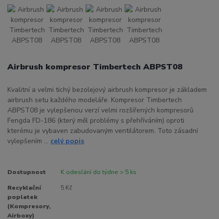
Airbrush kompresor Timbertech ABPST08
Kvalitní a velmi tichý bezolejový airbrush kompresor je základem
airbrush setu každého modeláře. Kompresor Timbertech
ABPST08 je vylepšenou verzí velmi rozšířených kompresorů
Fengda FD-186 (který měl problémy s přehříváním) oproti
kterému je vybaven zabudovaným ventilátorem. Toto zásadní
vylepšením ...
celý popis
Dostupnost
K odeslání do týdne > 5 ks
Recyklační
5 Kč
poplatek
(Kompresory,
Airboxy)