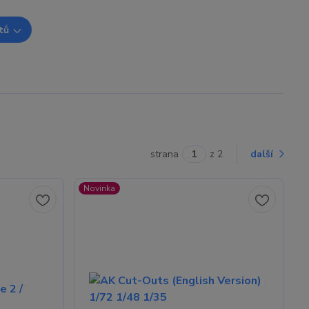
tů
strana
z 2
další
Novinka