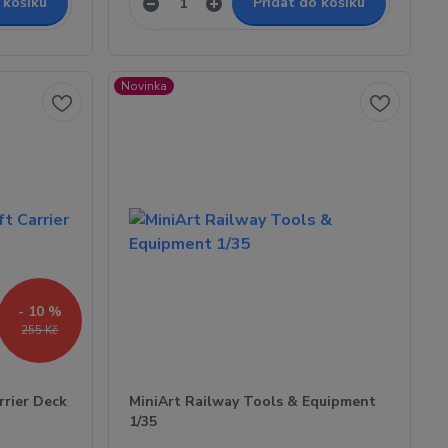
 košíku
Přidat do košíku
Novinka
- 10 %
255 Kč
rrier Deck
MiniArt Railway Tools & Equipment
1/35