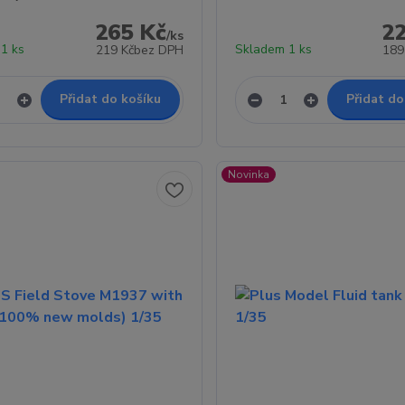
265 Kč
2
/
ks
1 ks
Skladem 1 ks
219 Kč
bez DPH
189
Přidat do košíku
Přidat do
Novinka