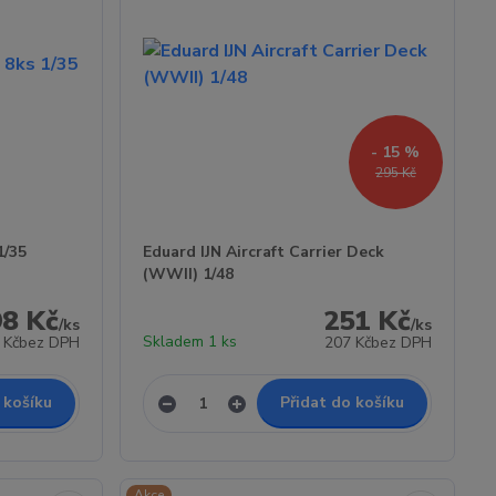
- 15 %
295 Kč
1/35
Eduard IJN Aircraft Carrier Deck
(WWII) 1/48
98 Kč
251 Kč
/
ks
/
ks
Skladem 1 ks
 Kč
bez DPH
207 Kč
bez DPH
 košíku
Přidat do košíku
Akce