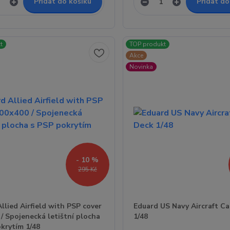
Přidat do košíku
Přidat do
t
TOP produkt
Akce
Novinka
- 10 %
295 Kč
llied Airfield with PSP cover
Eduard US Navy Aircraft Ca
/ Spojenecká letištní plocha
1/48
krytím 1/48