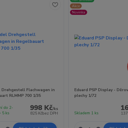
Akce
Novinka
 Drehgestell Flachwagen in
Eduard PSP Display - Děro
uart RLMMP 700 1/35
plechy 1/72
998 Kč
1
ní do 2-
/
ks
> 5 ks
Skladem 1 ks
825 Kč
bez DPH
137