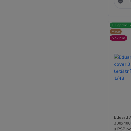
TOP produk
Akce
Novinka
Eduard A
300x400 
s PSP po