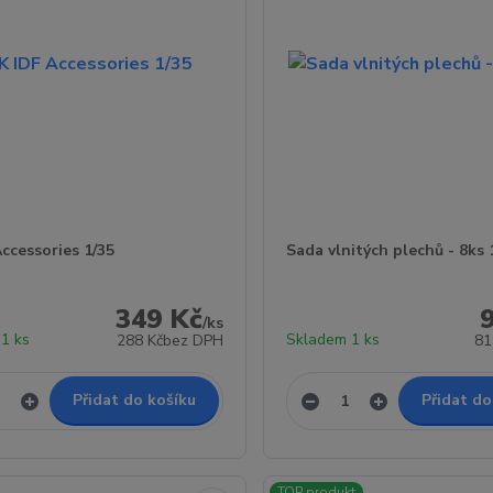
ccessories 1/35
Sada vlnitých plechů - 8ks 
349 Kč
/
ks
1 ks
Skladem 1 ks
288 Kč
bez DPH
81
Přidat do košíku
Přidat do
TOP produkt