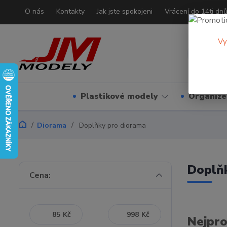
O nás
Kontakty
Jak jste spokojeni
Vrácení do 14ti dn
Vy
Plastikové modely
Organizé
Diorama
Doplňky pro diorama
Doplň
Cena:
Kč
Kč
Nejpro