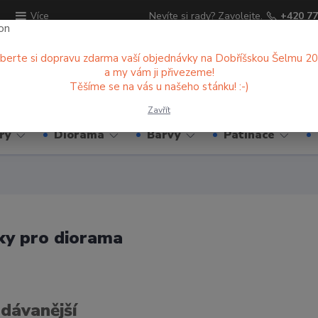
ů
Nevíte si rady? Zavolejte.
+420 77
Více
berte si dopravu zdarma vaší objednávky na Dobříšskou Šelmu 2
a my vám ji přivezeme!
Hledat
Těšíme se na vás u našeho stánku! :-)
Zavřít
ry
Diorama
Barvy
Patinace
ky pro diorama
dávanější