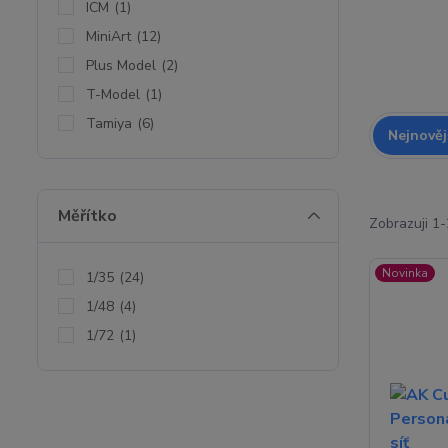
ICM
(1)
MiniArt
(12)
Plus Model
(2)
T-Model
(1)
Tamiya
(6)
Nejnověj
Měřítko
Zobrazuji 1-
Novinka
1/35
(24)
1/48
(4)
1/72
(1)