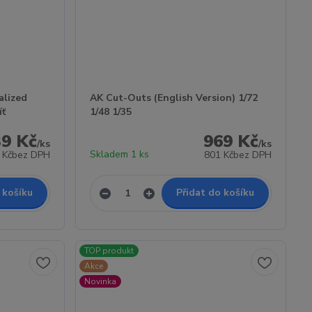
alized
AK Cut-Outs (English Version) 1/72
íť
1/48 1/35
39 Kč
969 Kč
/
ks
/
ks
Skladem 1 ks
 Kč
bez DPH
801 Kč
bez DPH
 košíku
Přidat do košíku
TOP produkt
Akce
Novinka