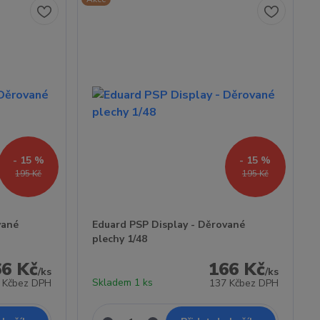
- 15 %
- 15 %
195 Kč
195 Kč
vané
Eduard PSP Display - Děrované
plechy 1/48
66 Kč
166 Kč
/
ks
/
ks
Skladem 1 ks
 Kč
bez DPH
137 Kč
bez DPH