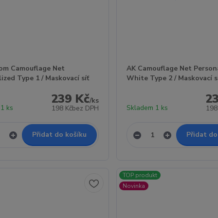
om Camouflage Net
AK Camouflage Net Person
ized Type 1 / Maskovací síť
White Type 2 / Maskovací s
239 Kč
2
/
ks
1 ks
Skladem 1 ks
198 Kč
bez DPH
198
Přidat do košíku
Přidat do
TOP produkt
Novinka