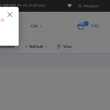
3 998 582
(Po-Pá, 8-18 hod.)
Přihlášení
026
0
0 Kč
CZK
Více
Chemie
Nářadí