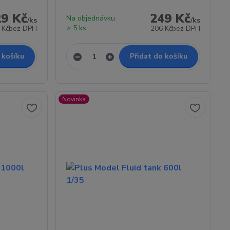
29 Kč
249 Kč
Na objednávku
/
ks
/
ks
> 5 ks
 Kč
bez DPH
206 Kč
bez DPH
 košíku
Přidat do košíku
Novinka