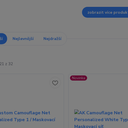
zobrazit více produk
ší
Nejlevnější
Nejdražší
21 z 32
Novinka