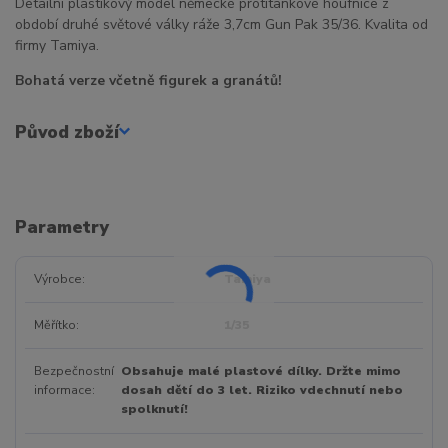
Detailní plastikový model německé protitankové houfnice z
období druhé světové války ráže 3,7cm Gun Pak 35/36. Kvalita od
firmy Tamiya.
Bohatá verze včetně figurek a granátů!
Původ zboží
Parametry
Výrobce
Tamiya
Měřítko
1/35
Bezpečnostní
Obsahuje malé plastové dílky. Držte mimo
informace
dosah dětí do 3 let. Riziko vdechnutí nebo
spolknutí!