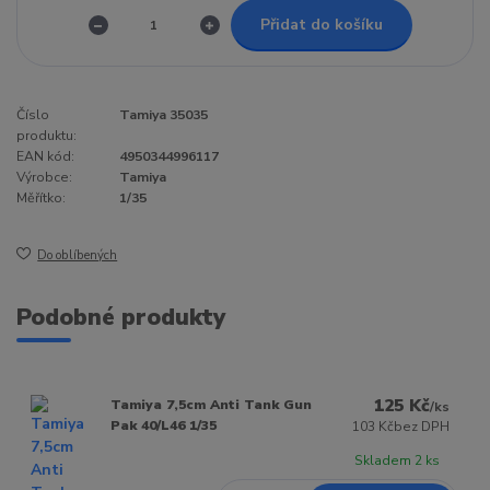
Přidat do košíku
Číslo
Tamiya 35035
produktu:
EAN kód:
4950344996117
Výrobce:
Tamiya
Měřítko:
1/35
Do oblíbených
Podobné produkty
125 Kč
Tamiya 7,5cm Anti Tank Gun
/
ks
Pak 40/L46 1/35
103 Kč
bez DPH
Skladem 2 ks