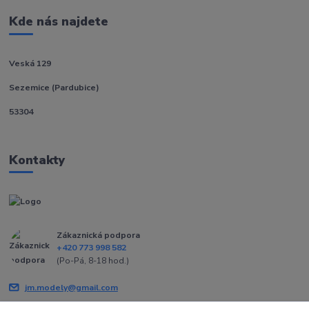
Kde nás najdete
Veská 129
Sezemice (Pardubice)
53304
Kontakty
Zákaznická podpora
+420 773 998 582
(Po-Pá, 8-18 hod.)
jm.modely@gmail.com