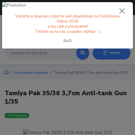
+420 773 998 582
CZK
(Po-Pá, 8-18 hod.)
Vyberte si dopravu zdarma vaší objednávky na Dobříšskou
Šelmu 2026
a my vám ji přivezeme!
0
0 Kč
Těšíme se na vás u našeho stánku! :-)
Zavřít
Menu
Plastikové modely
Tamiya Pak 35/36 3,7cm Anti-tank Gun 1/35
Tamiya Pak 35/36 3,7cm Anti-tank Gun
1/35
TOP produkt