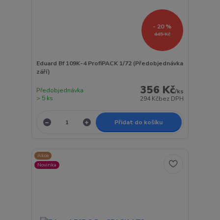
- 20 %
445 Kč
Eduard Bf 109K-4 ProfiPACK 1/72 (Předobjednávka
září)
356 Kč
Předobjednávka
/
ks
> 5 ks
294 Kč
bez DPH
Přidat do košíku
Akce
Novinka