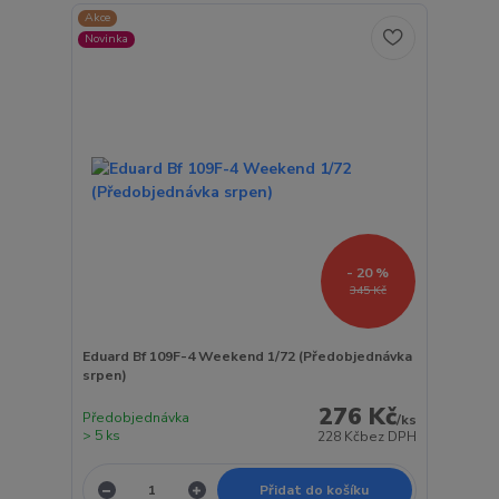
Akce
Novinka
- 20 %
345 Kč
Eduard Bf 109F-4 Weekend 1/72 (Předobjednávka
srpen)
276 Kč
Předobjednávka
/
ks
> 5 ks
228 Kč
bez DPH
Přidat do košíku