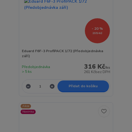
- 20 %
395 Kč
Eduard F6F-3 ProfiPACK 1/72 (Předobjednávka
září)
316 Kč
Předobjednávka
/
ks
> 5 ks
261 Kč
bez DPH
Přidat do košíku
Akce
Novinka