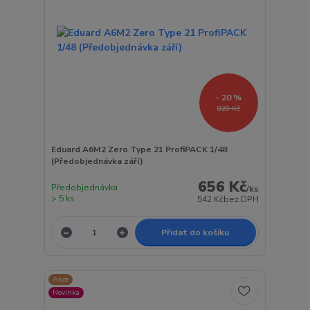
- 20 %
820 Kč
Eduard A6M2 Zero Type 21 ProfiPACK 1/48
(Předobjednávka září)
656 Kč
Předobjednávka
/
ks
> 5 ks
542 Kč
bez DPH
Přidat do košíku
Akce
Novinka