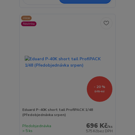
Akce
Novinka
- 20 %
870 Kč
Eduard P-40K short tail ProfiPACK 1/48
(Předobjednávka srpen)
696 Kč
Předobjednávka
/
ks
> 5 ks
575 Kč
bez DPH