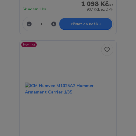
1 098 Kč
/
ks
Skladem 1 ks
907 Kč
bez DPH
Přidat do košíku
Novinka