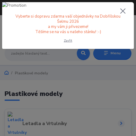
+420 773 998 582
CZK
(Po-Pá, 8-18 hod.)
Vyberte si dopravu zdarma vaší objednávky na Dobříšskou
Šelmu 2026
a my vám ji přivezeme!
0
0 Kč
Těšíme se na vás u našeho stánku! :-)
Zavřít
Menu
Plastikové modely
Plastikové modely
Letadla a Vrtulníky