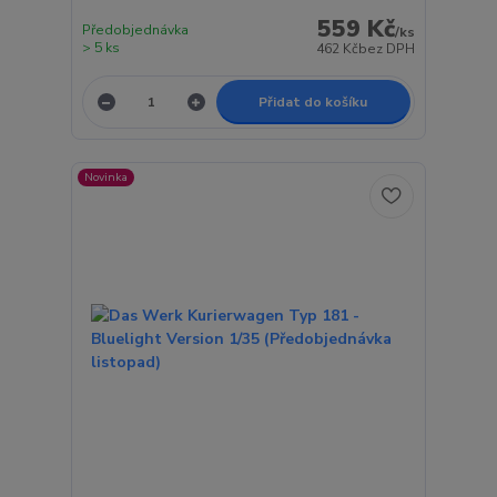
559 Kč
Předobjednávka
/
ks
> 5 ks
462 Kč
bez DPH
Přidat do košíku
Novinka