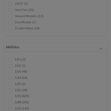
USCP
(2)
Very Fire
(10)
Vespid Models
(13)
Zimi Model
(1)
Zoukei-Mura
(14)
Měřítko
1/9
(12)
1/12
(2)
1/16
(40)
1/24
(34)
1/25
(2)
1/32
(38)
1/35
(625)
1/48
(353)
1/72
(147)