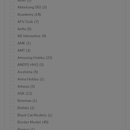
Aber
(1)
Abteilung 502
(3)
Academy
(18)
AFV Club
(7)
Airfix
(5)
AK Interactive
(9)
AMK
(1)
AMT
(2)
Amusing Hobby
(22)
ANDYS HHQ
(3)
Aoshima
(5)
Arma Hobby
(1)
Artwox
(3)
ASK
(12)
Beemax
(1)
Belkits
(1)
Black Cat Models
(1)
Border Model
(45)
Bronco
(1)