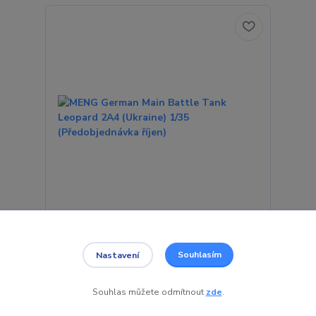
MENG German Main Battle Tank Leopard 2A4
(Ukraine) 1/35 (Předobjednávka říjen)
Souhlasím
Nastavení
1 495 Kč
Předobjednávka
/
ks
> 5 ks
1 236 Kč
bez DPH
Souhlas můžete odmítnout
zde
.
Přidat do košíku