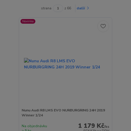
strana
z 66
další
Novinka
Nunu Audi R8 LMS EVO NURBURGRING 24H 2019
Winner 1/24
1 179 Kč
Na objednávku
/
ks
> 5 ks