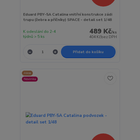
Eduard PBY-5A Catalina vnitřní konstrukce zádi
trupu (žebra a příčníky) SPACE - detail set 1/48
489 Kč
K odeslání do 2-4
/
ks
týdnů > 5 ks
404 Kč
bez DPH
Přidat do košíku
Akce
Novinka