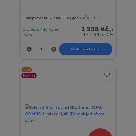
Trumpeter MiG-23MF Flogger-B (ČR) 1/32
1 598 Kč
K odeslání do týdne
/
ks
> 5 ks
1 321 Kč
bez DPH
Přidat do košíku
Akce
Novinka