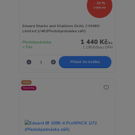
- 20 %
1 800 Kč
Eduard Sharks and Stallions DUAL COMBO
Limited 1/48 (Předobjednávka září)
1 440 Kč
Předobjednávka
/
ks
> 5 ks
1 190 Kč
bez DPH
Přidat do košíku
Akce
Novinka