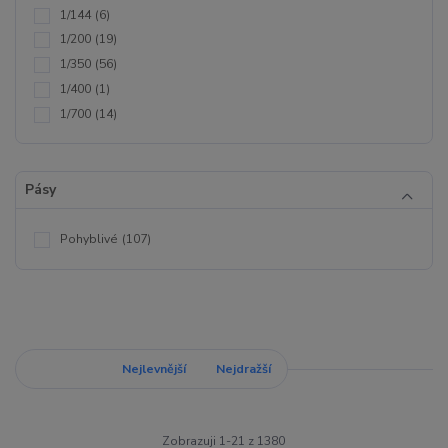
1/144
(6)
1/200
(19)
1/350
(56)
1/400
(1)
1/700
(14)
Pásy
Pohyblivé
(107)
Nejnovější
Nejlevnější
Nejdražší
Zobrazuji 1-21 z 1380