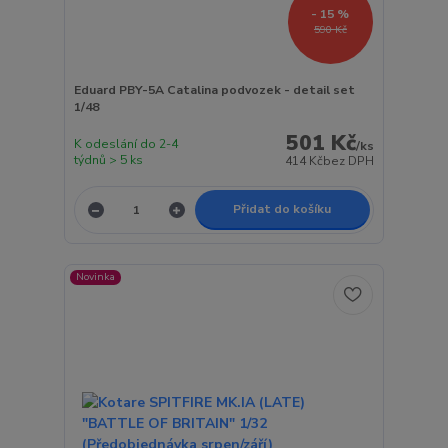
- 15 %
590 Kč
Eduard PBY-5A Catalina podvozek - detail set
1/48
501 Kč
K odeslání do 2-4
/
ks
týdnů > 5 ks
414 Kč
bez DPH
Přidat do košíku
Novinka