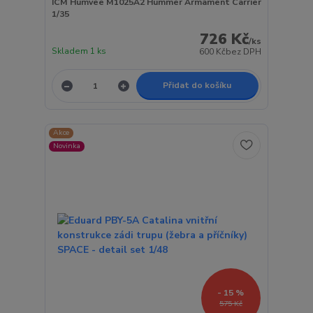
ICM Humvee M1025A2 Hummer Armament Carrier
1/35
726 Kč
/
ks
Skladem 1 ks
600 Kč
bez DPH
Přidat do košíku
Akce
Novinka
- 15 %
575 Kč