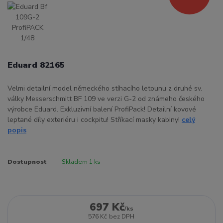
Eduard 82165
Velmi detailní model německého stíhacího letounu z druhé sv.
války Messerschmitt BF 109 ve verzi G-2 od známeho českého
výrobce Eduard. Exkluzivní balení ProfiPack! Detailní kovové
leptané díly exteriéru i cockpitu! Stříkací masky kabiny!
celý
popis
Dostupnost
Skladem 1 ks
697 Kč
/
ks
576 Kč
bez DPH