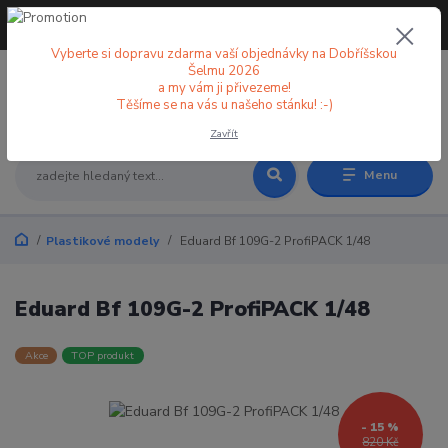
+420 773 998 582
CZK
(Po-Pá, 8-18 hod.)
Vyberte si dopravu zdarma vaší objednávky na Dobříšskou
Šelmu 2026
a my vám ji přivezeme!
0
0 Kč
Těšíme se na vás u našeho stánku! :-)
Zavřít
Menu
Plastikové modely
Eduard Bf 109G-2 ProfiPACK 1/48
Eduard Bf 109G-2 ProfiPACK 1/48
Akce
TOP produkt
- 15 %
820 Kč