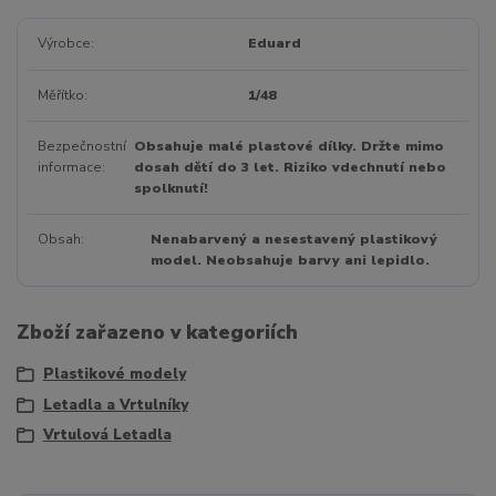
Výrobce
Eduard
Měřítko
1/48
Bezpečnostní
Obsahuje malé plastové dílky. Držte mimo
informace
dosah dětí do 3 let. Riziko vdechnutí nebo
spolknutí!
Obsah
Nenabarvený a nesestavený plastikový
model. Neobsahuje barvy ani lepidlo.
Zboží zařazeno v kategoriích
Plastikové modely
Letadla a Vrtulníky
Vrtulová Letadla