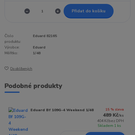
Přidat do košíku
Číslo
Eduard 82165
produktu:
Výrobce:
Eduard
Měřítko:
1/48
Do oblíbených
Podobné produkty
15 % sleva
Eduard Bf 109G-4 Weekend 1/48
489 Kč
/
ks
404 Kč
bez DPH
Skladem 1 ks