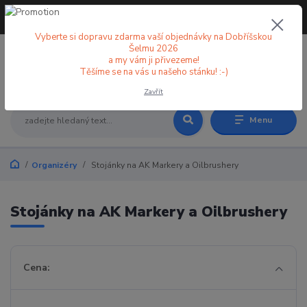
+420 773 998 582
CZK
(Po-Pá, 8-18 hod.)
Vyberte si dopravu zdarma vaší objednávky na Dobříšskou
Šelmu 2026
a my vám ji přivezeme!
0
0 Kč
Těšíme se na vás u našeho stánku! :-)
Zavřít
Menu
Organizéry
Stojánky na AK Markery a Oilbrushery
Stojánky na AK Markery a Oilbrushery
Cena: