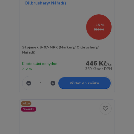
- 15 %
525 Kč
Stojánek S-07-MRK (Markery/ Oilbrushery/
Nářadí)
446 Kč
K odeslání do týdne
/
ks
> 5 ks
369 Kč
bez DPH
Přidat do košíku
Akce
Novinka