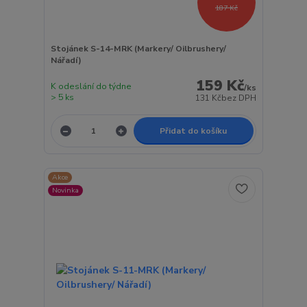
187 Kč
Stojánek S-14-MRK (Markery/ Oilbrushery/
Nářadí)
159 Kč
K odeslání do týdne
/
ks
> 5 ks
131 Kč
bez DPH
Přidat do košíku
Akce
Novinka