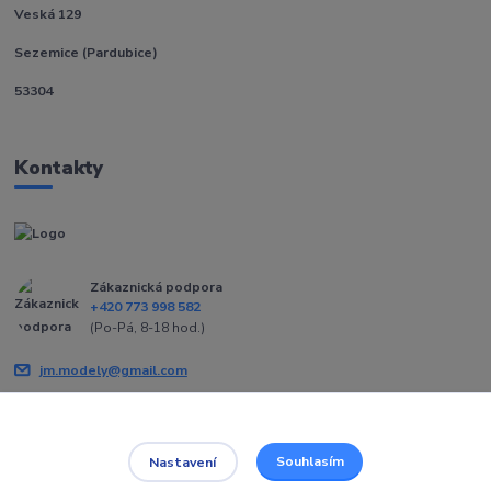
Veská 129
Sezemice (Pardubice)
53304
Kontakty
Zákaznická podpora
+420 773 998 582
(Po-Pá, 8-18 hod.)
jm.modely@gmail.com
Souhlasím
Nastavení