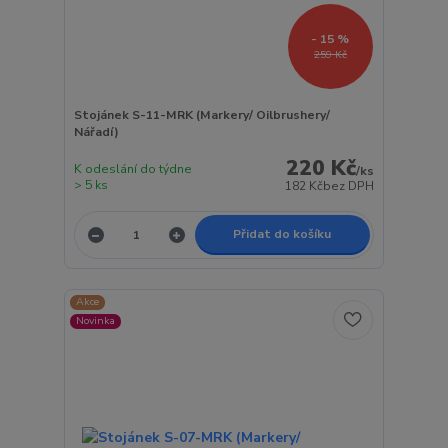
- 15 %
259 Kč
Stojánek S-11-MRK (Markery/ Oilbrushery/
Nářadí)
220 Kč
K odeslání do týdne
/
ks
> 5 ks
182 Kč
bez DPH
Přidat do košíku
Akce
Novinka