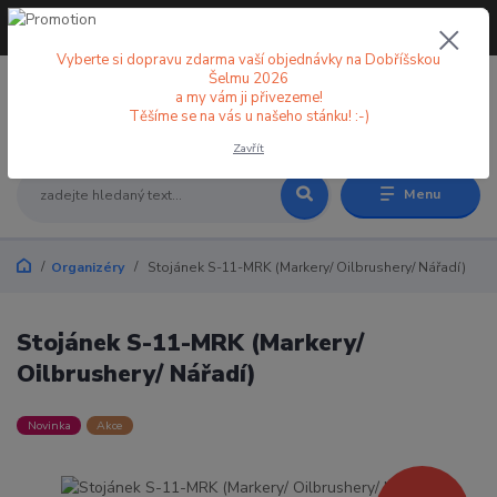
+420 773 998 582
CZK
(Po-Pá, 8-18 hod.)
Vyberte si dopravu zdarma vaší objednávky na Dobříšskou
Šelmu 2026
a my vám ji přivezeme!
0
0 Kč
Těšíme se na vás u našeho stánku! :-)
Zavřít
Menu
Organizéry
Stojánek S-11-MRK (Markery/ Oilbrushery/ Nářadí)
Stojánek S-11-MRK (Markery/
Oilbrushery/ Nářadí)
Novinka
Akce