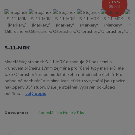
- 15 %
259 Kč
S-11-MRK
Modelářský stojánek S-11-MRK disponuje 21 pozicemi o
kruhovém průměru 17mm zejména pro různé typy markerů, ale
také Oilbrusherů, nebo modelářského nářadí nebo štětců. Pro
pohodlné odebírání a minimalizaci efektu vysychání jsou pozice
naklopeny 35° stupni. Dále je stojánek vybaven odkládací
poličkou ...
celý popis
Dostupnost
K odeslání do týdne > 5 ks