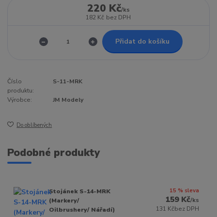
220 Kč
/
ks
182 Kč
bez DPH
Přidat do košíku
Číslo
S-11-MRK
produktu:
Výrobce:
JM Modely
Do oblíbených
Podobné produkty
15 % sleva
Stojánek S-14-MRK
159 Kč
/
ks
(Markery/
131 Kč
bez DPH
Oilbrushery/ Nářadí)