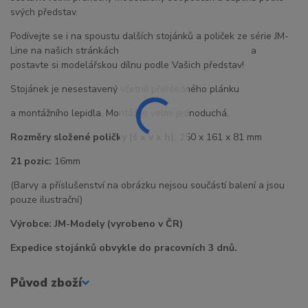
svých představ.
Podívejte se i na spoustu dalších stojánků a poliček ze série JM-
Line na našich stránkách a
postavte si modelářskou dílnu podle Vašich představ!
Stojánek je nesestavený včetně přehledného plánku
a montážního lepidla. Montáž je velmi jednoduchá.
Rozměry složené poličky (š x v x h):
250 x 161 x 81 mm
21 pozic:
16mm
(Barvy a příslušenství na obrázku nejsou součástí balení a jsou
pouze ilustrační)
Výrobce: JM-Modely (vyrobeno v ČR)
Expedice stojánků obvykle do pracovních 3 dnů.
Původ zboží