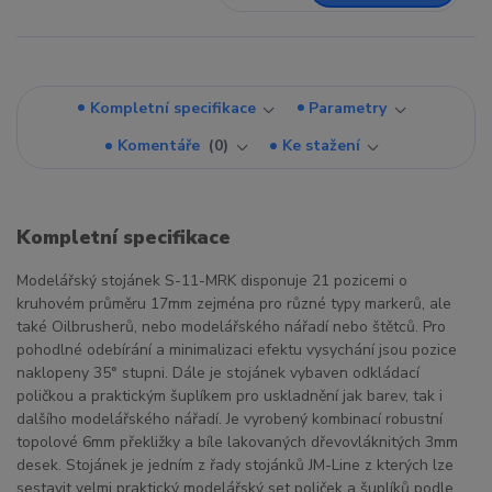
Kompletní specifikace
Parametry
Komentáře
0
Ke stažení
Kompletní specifikace
Modelářský stojánek S-11-MRK disponuje 21 pozicemi o
kruhovém průměru 17mm zejména pro různé typy markerů, ale
také Oilbrusherů, nebo modelářského nářadí nebo štětců. Pro
pohodlné odebírání a minimalizaci efektu vysychání jsou pozice
naklopeny 35° stupni. Dále je stojánek vybaven odkládací
poličkou a praktickým šuplíkem pro uskladnění jak barev, tak i
dalšího modelářského nářadí. Je vyrobený kombinací robustní
topolové 6mm překližky a bíle lakovaných dřevovláknitých 3mm
desek. Stojánek je jedním z řady stojánků JM-Line z kterých lze
sestavit velmi praktický modelářský set poliček a šuplíků podle