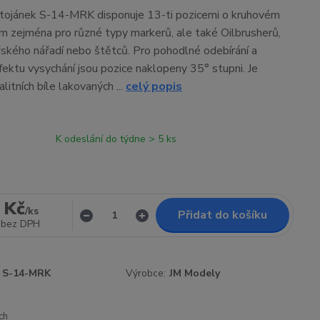
tojánek S-14-MRK disponuje 13-ti pozicemi o kruhovém
zejména pro různé typy markerů, ale také Oilbrusherů,
kého nářadí nebo štětců. Pro pohodlné odebírání a
efektu vysychání jsou pozice naklopeny 35° stupni. Je
litních bíle lakovaných ...
celý popis
K odeslání do týdne > 5 ks
 Kč
/
ks
Přidat do košíku
bez DPH
S-14-MRK
Výrobce:
JM Modely
ch