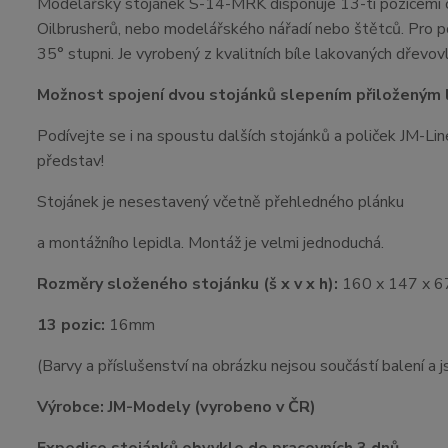
Modelářský stojánek S-14-MRK disponuje 13-ti pozicemi 
Oilbrusherů, nebo modelářského nářadí nebo štětců. Pro po
35° stupni. Je vyrobený z kvalitních bíle lakovaných dřev
Možnost spojení dvou stojánků slepením přiloženým 
Podívejte se i na spoustu dalších stojánků a poliček JM-Li
představ!
Stojánek je nesestavený včetně přehledného plánku
a montážního lepidla. Montáž je velmi jednoduchá.
Rozměry složeného stojánku (š x v x h):
160 x 147 x 
13 pozic:
16mm
(Barvy a příslušenství na obrázku nejsou součástí balení a j
Výrobce: JM-Modely (vyrobeno v ČR)