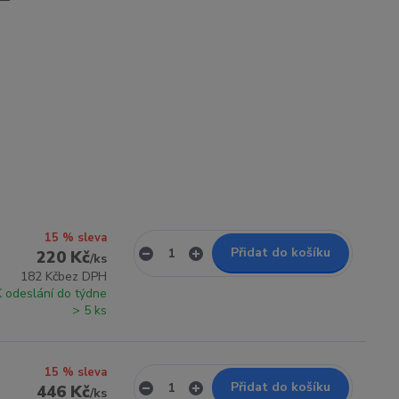
15 % sleva
Přidat do košíku
220 Kč
/
ks
182 Kč
bez DPH
K odeslání do týdne
> 5 ks
15 % sleva
Přidat do košíku
446 Kč
/
ks