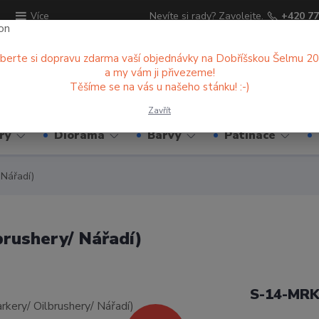
ů
Nevíte si rady? Zavolejte.
+420 77
Více
berte si dopravu zdarma vaší objednávky na Dobříšskou Šelmu 2
a my vám ji přivezeme!
Hledat
Těšíme se na vás u našeho stánku! :-)
Zavřít
ry
Diorama
Barvy
Patinace
 Nářadí)
rushery/ Nářadí)
S-14-MR