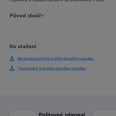
Expedice stojánků obvykle do pracovních 3 dnů.
Původ zboží
Ke stažení
Bezpečnostní list přiloženého lepidla
Technický list přiloženého lepidla
Poštovné zdarma!