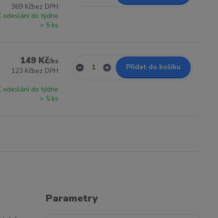
369 Kč
bez DPH
K odeslání do týdne
> 5 ks
149 Kč
/
ks
Přidat do košíku
123 Kč
bez DPH
K odeslání do týdne
> 5 ks
Parametry