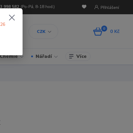
3 998 582
(Po-Pá, 8-18 hod.)
Přihlášení
026
0
0 Kč
CZK
Více
Chemie
Nářadí
K