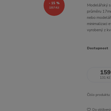
- 15 %
Modelářský s
187 Kč
průměru 17mm 
nebo modelářs
minimalizaci 
vyrobený z kva
Dostupnost
159
131 Kč
Číslo produktu:
Do oblíbený