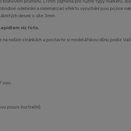
o kruhovém průměru 17mm zejména pro různé typy markerů, ale
hodlné odebírání a minimalizaci efektu vysychání jsou pozice na
ovláknitých desek o síle 3mm.
lepidlem viz foto.
ne na našich stránkách a postavte si modelářskou dílnu podle Vaš
67 mm
sou pouze ilustrační)