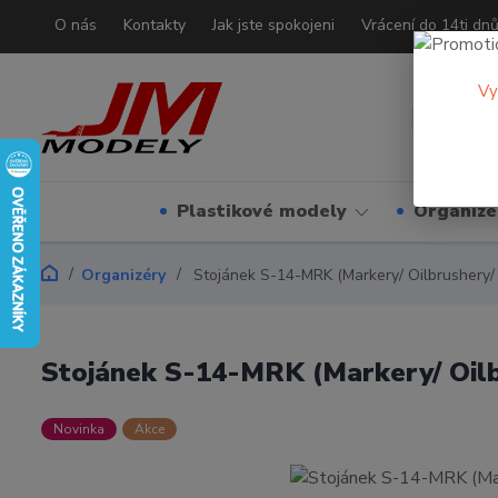
O nás
Kontakty
Jak jste spokojeni
Vrácení do 14ti dn
Vy
Plastikové modely
Organizé
Organizéry
Stojánek S-14-MRK (Markery/ Oilbrushery/
Stojánek S-14-MRK (Markery/ Oilb
Novinka
Akce