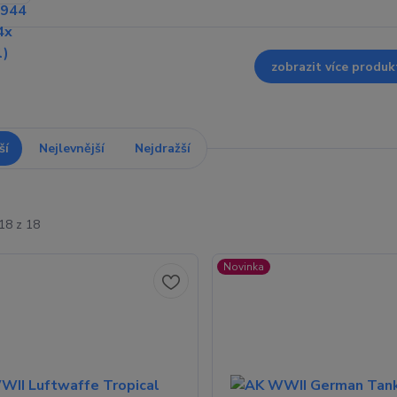
zobrazit více produk
ší
Nejlevnější
Nejdražší
18 z 18
Novinka