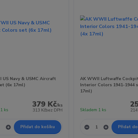
 US Navy & USMC Aircraft
AK WWII Luftwaffe Cockpi
et (6x 17ml)
Interior Colors 1941-1944 s
17ml)
379 Kč
2
/
ks
1 ks
Skladem 1 ks
313 Kč
bez DPH
214
Přidat do košíku
Přidat do