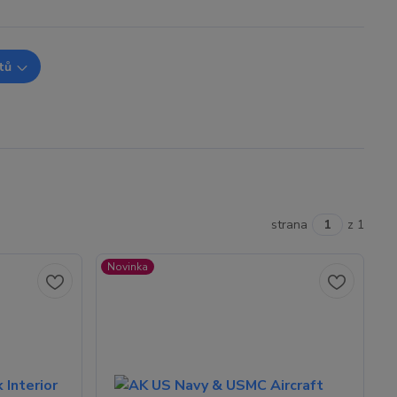
tů
strana
z 1
Novinka