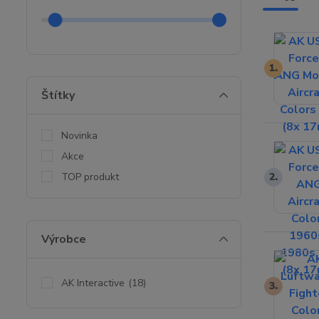
1.
Štítky
Novinka
Akce
TOP produkt
2.
Výrobce
AK Interactive
(18)
3.