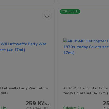
TOP produkt
 Luftwaffe Early War Colors
AK USMC Helicopter Color
17ml)
today Colors set (4x 17ml)
259 Kč
2
/
ks
1 ks
Skladem 2 ks
214 Kč
bez DPH
214