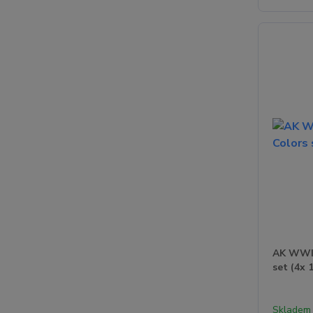
AK WWII
set (4x 
Skladem 