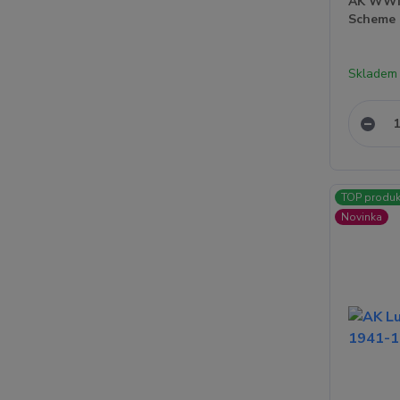
AK WWII
Scheme 
Skladem 
TOP produk
Novinka