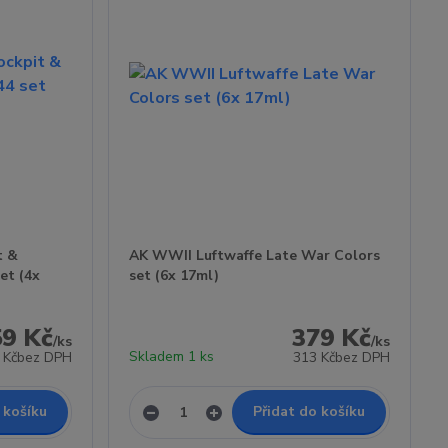
t &
AK WWII Luftwaffe Late War Colors
et (4x
set (6x 17ml)
59 Kč
379 Kč
/
ks
/
ks
Skladem 1 ks
 Kč
bez DPH
313 Kč
bez DPH
 košíku
Přidat do košíku