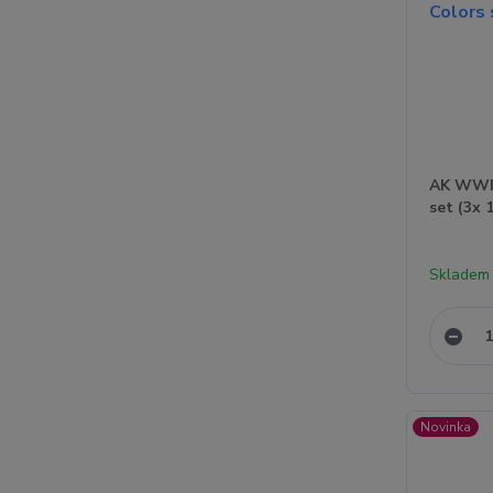
AK WWII
set (3x 
Skladem 
Novinka