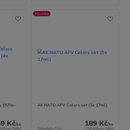
Novinka
s 1970s-
AK NATO AFV Colors set (3x 17ml)
59 Kč
189 Kč
/
ks
/
ks
Skladem 1 ks
 Kč
bez DPH
156 Kč
bez DPH