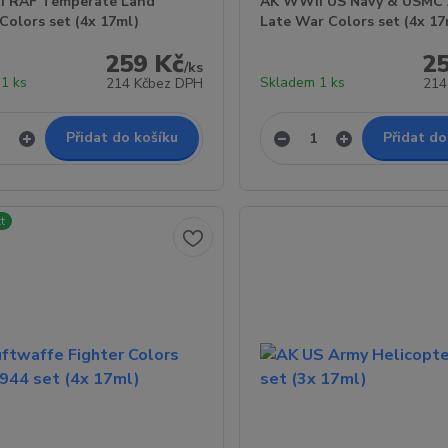
 RAF Temperate Land
AK WWII US Navy & USMC A
Colors set (4x 17ml)
Late War Colors set (4x 17
259 Kč
2
/
ks
1 ks
Skladem 1 ks
214 Kč
bez DPH
214
Přidat do košíku
Přidat do
t