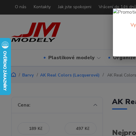
O nás
Kontakty
Jak jste spokojeni
Vrácení do 14ti dn
Vy
Plastikové modely
Organizé
Barvy
AK Real Colors (Lacquerové)
AK Real Colors
AK Rea
Cena:
Kč
Kč
Nejpro