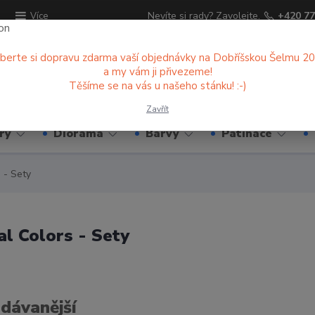
ů
Nevíte si rady? Zavolejte.
+420 77
Více
berte si dopravu zdarma vaší objednávky na Dobříšskou Šelmu 2
a my vám ji přivezeme!
Hledat
Těšíme se na vás u našeho stánku! :-)
Zavřít
ry
Diorama
Barvy
Patinace
 - Sety
l Colors - Sety
dávanější