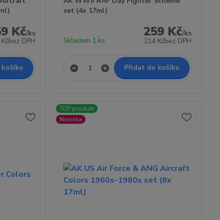
ircraft
AK WWII RAF Day Fighter Scheme
ml)
set (4x 17ml)
59 Kč
259 Kč
/
ks
/
ks
Skladem 1 ks
 Kč
bez DPH
214 Kč
bez DPH
 košíku
Přidat do košíku
TOP produkt
Novinka