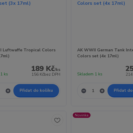
 Luftwaffe Tropical Colors
AK WWII German Tank Inte
17ml)
Colors set (4x 17ml)
189 Kč
2
/
ks
1 ks
Skladem 1 ks
156 Kč
bez DPH
214
Přidat do košíku
Přidat do
Novinka