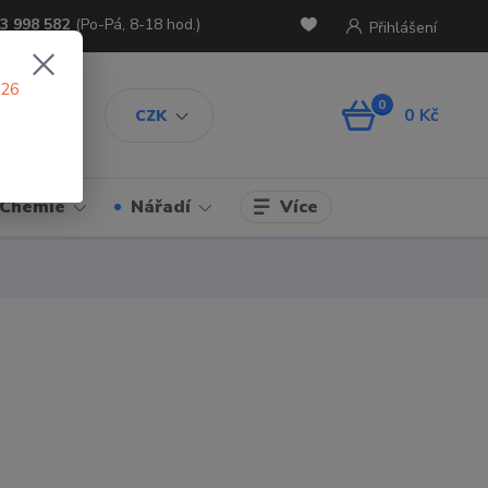
3 998 582
(Po-Pá, 8-18 hod.)
Přihlášení
026
0
0 Kč
CZK
Více
Chemie
Nářadí