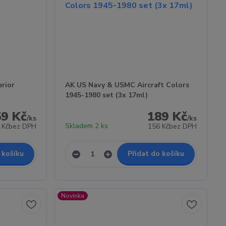
rior
AK US Navy & USMC Aircraft Colors
1945-1980 set (3x 17ml)
59 Kč
189 Kč
/
ks
/
ks
Skladem 2 ks
 Kč
bez DPH
156 Kč
bez DPH
 košíku
Přidat do košíku
Novinka