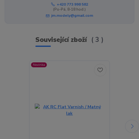
+420 773 998 582
(Po-Pá, 8-18 hod.)
jm.modely@gmail.com
Související zboží
3
Novinka
Novinka