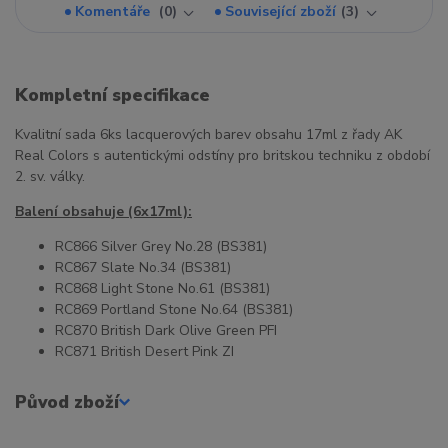
Komentáře
0
Související zboží
3
Kompletní specifikace
Kvalitní sada 6ks lacquerových barev obsahu 17ml z řady AK
Real Colors s autentickými odstíny pro britskou techniku z období
2. sv. války.
Balení obsahuje (6x17ml):
RC866 Silver Grey No.28 (BS381)
RC867 Slate No.34 (BS381)
RC868 Light Stone No.61 (BS381)
RC869 Portland Stone No.64 (BS381)
RC870 British Dark Olive Green PFI
RC871 British Desert Pink ZI
Původ zboží