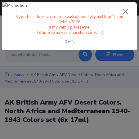
+420 773 998 582
CZK
(Po-Pá, 8-18 hod.)
Vyberte si dopravu zdarma vaší objednávky na Dobříšskou
Šelmu 2026
a my vám ji přivezeme!
0
0 Kč
Těšíme se na vás u našeho stánku! :-)
Zavřít
Menu
Barvy
AK British Army AFV Desert Colors. North Africa and
Mediterranean 1940-1943 Colors set (6x 17ml)
AK British Army AFV Desert Colors.
North Africa and Mediterranean 1940-
1943 Colors set (6x 17ml)