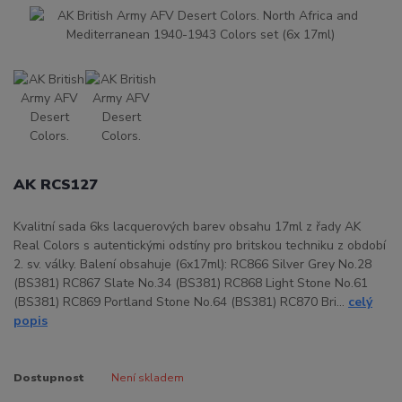
AK RCS127
Kvalitní sada 6ks lacquerových barev obsahu 17ml z řady AK
Real Colors s autentickými odstíny pro britskou techniku z období
2. sv. války. Balení obsahuje (6x17ml): RC866 Silver Grey No.28
(BS381) RC867 Slate No.34 (BS381) RC868 Light Stone No.61
(BS381) RC869 Portland Stone No.64 (BS381) RC870 Bri...
celý
popis
Dostupnost
Není skladem