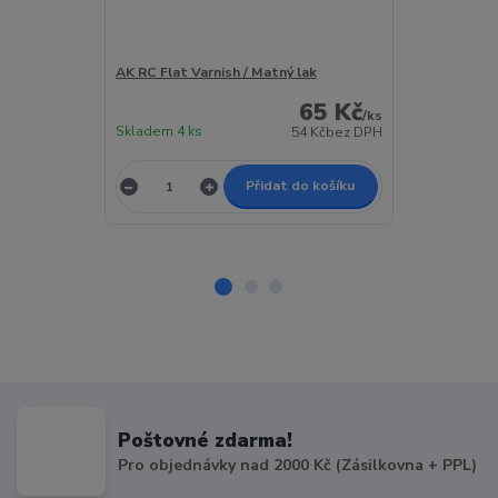
AK RC Flat Varnish / Matný lak
AK RC Satin V
65 Kč
/
ks
Skladem 4 ks
Skladem 3 ks
54 Kč
bez DPH
Přidat do košíku
Poštovné zdarma!
Pro objednávky nad 2000 Kč (Zásilkovna + PPL)