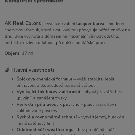
Kompletní specifikace
AK Real Colors
je vysoce kvalitní
lacquer barva
s moderní
chemickou formulí, která svou kvalitou převyšuje běžné značky na
trhu. Byla vyvinuta s důrazem na maximální věrnost odstínů,
perfektní rozliv a odolnost při další modelářské práci.
Objem:
17 ml
🔬 Hlavní vlastnosti
Špičková chemická formule
– vyšší stabilita, lepší
přilnavost a dlouhodobá barevná stálost.
Vynikající tok barvy v airbrushi
– plynulý rozstřik bez
„plivání“ a zanášení trysky.
Perfektní přilnavost k povrchu
– plast, resin, kov i
základované povrchy.
Rychlé a rovnoměrné schnutí
– vytváří jemný, hladký a
mírně saténový finiš.
Odolnost vůči weatheringu
– bez problémů snáší