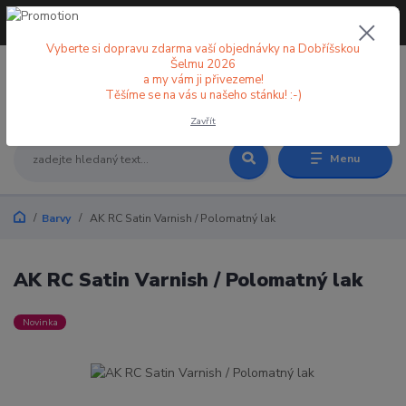
+420 773 998 582
CZK
(Po-Pá, 8-18 hod.)
Vyberte si dopravu zdarma vaší objednávky na Dobříšskou
Šelmu 2026
a my vám ji přivezeme!
0
0 Kč
Těšíme se na vás u našeho stánku! :-)
Zavřít
Menu
Barvy
AK RC Satin Varnish / Polomatný lak
AK RC Satin Varnish / Polomatný lak
Novinka