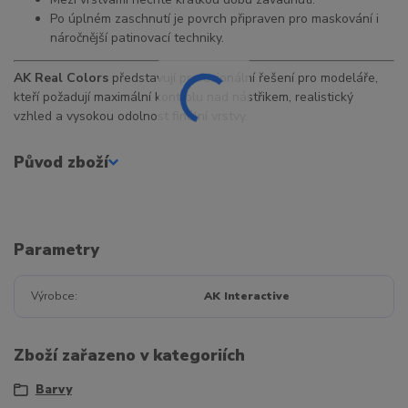
Po úplném zaschnutí je povrch připraven pro maskování i
náročnější patinovací techniky.
AK Real Colors
představují profesionální řešení pro modeláře,
kteří požadují maximální kontrolu nad nástřikem, realistický
vzhled a vysokou odolnost finální vrstvy.
Původ zboží
Parametry
Výrobce
AK Interactive
Zboží zařazeno v kategoriích
Barvy