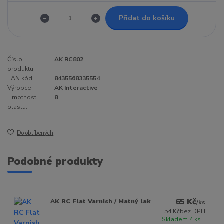
Přidat do košíku
Číslo
AK RC802
produktu:
EAN kód:
8435568335554
Výrobce:
AK Interactive
Hmotnost
8
plastu:
Do oblíbených
Podobné produkty
65 Kč
AK RC Flat Varnish / Matný lak
/
ks
54 Kč
bez DPH
Skladem 4 ks