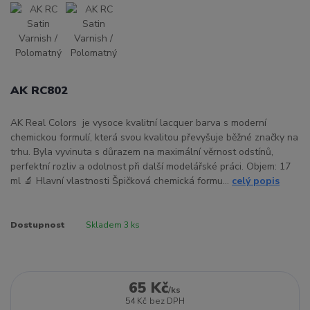
AK RC802
AK Real Colors je vysoce kvalitní lacquer barva s moderní
chemickou formulí, která svou kvalitou převyšuje běžné značky na
trhu. Byla vyvinuta s důrazem na maximální věrnost odstínů,
perfektní rozliv a odolnost při další modelářské práci. Objem: 17
ml 🔬 Hlavní vlastnosti Špičková chemická formu...
celý popis
Dostupnost
Skladem 3 ks
65 Kč
/
ks
54 Kč
bez DPH