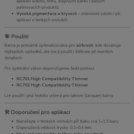
aplikaci washů, filtrů, olejových barev i dalších
patinovacích produktů.
Vysoká pigmentace a kryvost
– intenzivní odstín i při
aplikaci v tenkých vrstvách.
🎯 Použití
Barva je primárně optimalizována pro
airbrush
, kde dosahuje
nejlepších výsledků, ale lze ji použít i štětcem při menších
detailech.
Pro optimální výkon doporučujeme ředit pomocí:
RC701 High Compatibility Thinner
RC702 High Compatibility Thinner
Lze použít i jiná ředidla určená pro lakové (lacquer) barvy.
🛠 Doporučení pro aplikaci
Nanášejte v tenkých vrstvách při tlaku cca 1–1,5 baru.
Doporučená velikost trysky: 0,2–0,4 mm.
Mezi vrstvami nechte krátkou dobu zavadnutí.