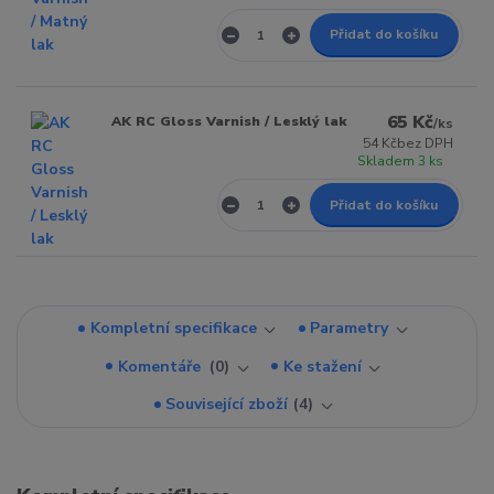
Přidat do košíku
65 Kč
AK RC Gloss Varnish / Lesklý lak
/
ks
54 Kč
bez DPH
Skladem 3 ks
Přidat do košíku
Kompletní specifikace
Parametry
Komentáře
0
Ke stažení
Související zboží
4