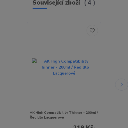
Související zboží
4
TOP produkt
Novinka
AK High Compatibility Thinner - 200ml /
AK High Compa
Ředidlo Lacquerové
Ředidlo Lacq
219 Kč