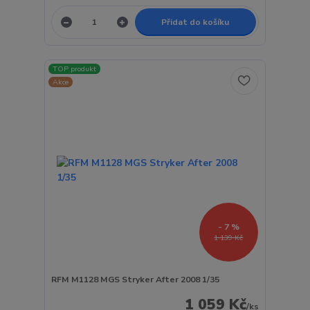
Přidat do košíku
TOP produkt
Akce
- 7 %
1 139 Kč
RFM M1128 MGS Stryker After 2008 1/35
1 059 Kč
/
ks