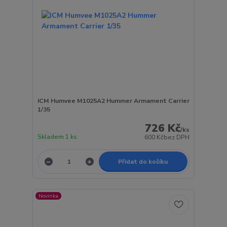
ICM Humvee M1025A2 Hummer Armament Carrier
1/35
726 Kč
/
ks
Skladem 1 ks
600 Kč
bez DPH
Přidat do košíku
Novinka