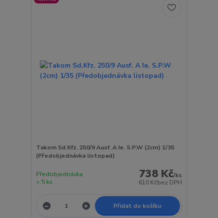
Takom Sd.Kfz. 250/9 Ausf. A Ie. S.P.W (2cm) 1/35
(Předobjednávka listopad)
738 Kč
Předobjednávka
/
ks
> 5 ks
610 Kč
bez DPH
Přidat do košíku