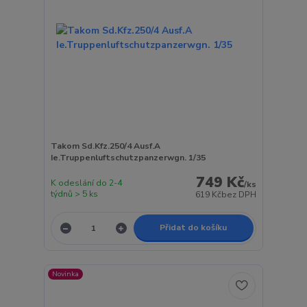
Takom Sd.Kfz.250/4 Ausf.A
Ie.Truppenluftschutzpanzerwgn. 1/35
749 Kč
K odeslání do 2-4
/
ks
týdnů > 5 ks
619 Kč
bez DPH
Přidat do košíku
Novinka