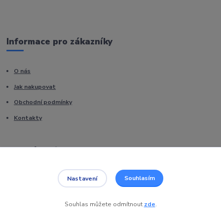
Informace pro zákazníky
O nás
Jak nakupovat
Obchodní podmínky
Kontakty
Kde nás najdete
Souhlasím
Nastavení
Veská 129
Sezemice (Pardubice)
Souhlas můžete odmítnout
zde
.
53304