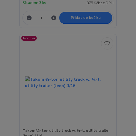
Skladem 3 ks
875 Kč
bez DPH
Přidat do košíku
Novinka
Takom ¼-ton utility truck w. ¼-t. utility trailer
(Jeep) 1/16