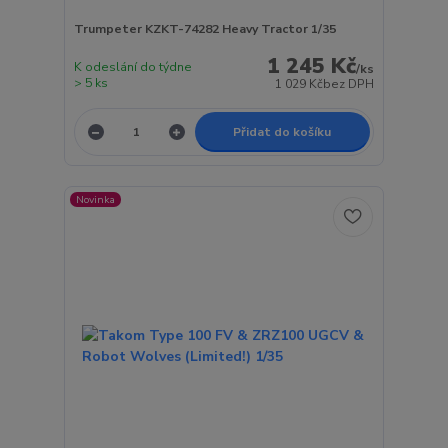
Trumpeter KZKT-74282 Heavy Tractor 1/35
1 245 Kč
K odeslání do týdne
/
ks
> 5 ks
1 029 Kč
bez DPH
Přidat do košíku
Novinka