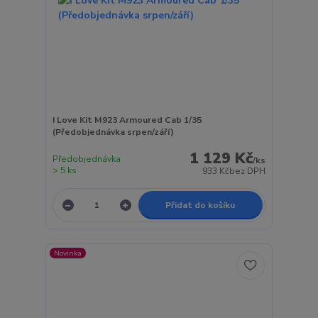
I Love Kit M923 Armoured Cab 1/35
(Předobjednávka srpen/září)
1 129 Kč
Předobjednávka
/
ks
> 5 ks
933 Kč
bez DPH
Přidat do košíku
Novinka