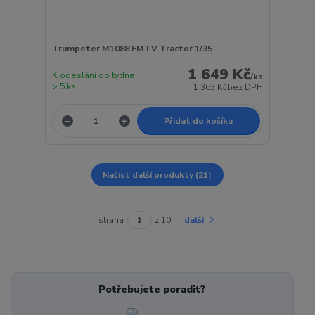
Trumpeter M1088 FMTV Tractor 1/35
1 649 Kč
K odeslání do týdne
/
ks
> 5 ks
1 363 Kč
bez DPH
Přidat do košíku
Načíst další produkty (21)
strana
z 10
další
Potřebujete poradit?