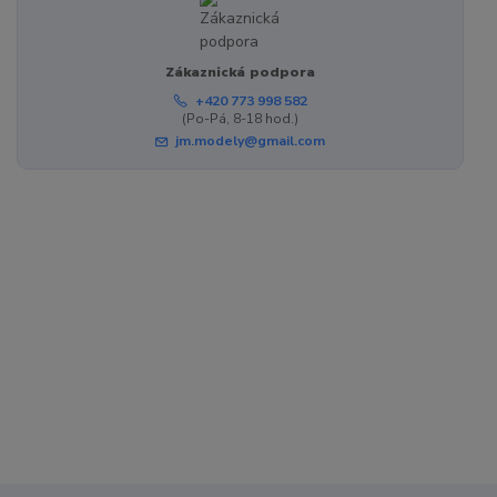
Zákaznická podpora
+420 773 998 582
(Po-Pá, 8-18 hod.)
jm.modely@gmail.com