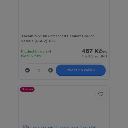
Takom ZRZ100 Unmanned Combat Ground
Vehicle (UGCV) 1/35
487 Kč
K odeslání do 2-4
/
ks
týdnů > 5 ks
402 Kč
bez DPH
Přidat do košíku
Novinka