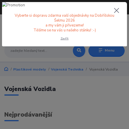
+420 773 998 582
CZK
(Po-Pá, 8-18 hod.)
Vyberte si dopravu zdarma vaší objednávky na Dobříšskou
Šelmu 2026
a my vám ji přivezeme!
0
0 Kč
Těšíme se na vás u našeho stánku! :-)
Zavřít
Menu
Plastikové modely
Vojenská Technika
Vojenská Vozidla
Vojenská Vozidla
Nejprodávanější