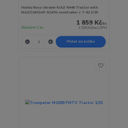
Hobby Boss Ukraine KrAZ-6446 Tractor with
MAZ/ChMZAP-5247G semitrailer + T-62 1/35
1 859 Kč
/
ks
Skladem 1 ks
1 536 Kč
bez DPH
Přidat do košíku