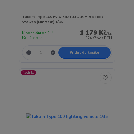
Takom Type 100 FV & ZRZ100 UGCV & Robot
Wolves (Limited!) 1/35
1 179 Kč
K odeslání do 2-4
/
ks
týdnů > 5 ks
974 Kč
bez DPH
Přidat do košíku
Novinka