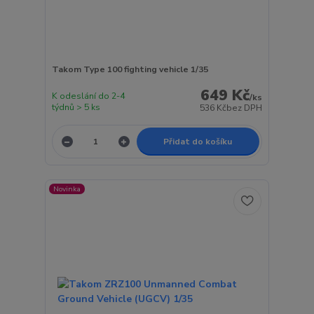
Takom Type 100 fighting vehicle 1/35
649 Kč
K odeslání do 2-4
/
ks
týdnů > 5 ks
536 Kč
bez DPH
Přidat do košíku
Novinka