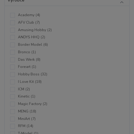
Výrobce
Academy
(4)
AFV Club
(7)
Amusing Hobby
(2)
ANDYS HHQ
(2)
Border Model
(6)
Bronco
(1)
Das Werk
(8)
Foreart
(1)
Hobby Boss
(32)
I Love Kit
(18)
ICM
(2)
Kinetic
(1)
Magic Factory
(2)
MENG
(18)
MiniArt
(7)
RFM
(14)
T-Model
(1)