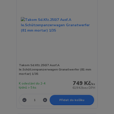
Takom Sd.Kfz.250/7 Ausf.A
Ie.Schützenpanzerwagen Granatwerfer (81 mm
mortar) 1/35
749 Kč
K odeslání do 2-4
/
ks
týdnů > 5 ks
619 Kč
bez DPH
Přidat do košíku