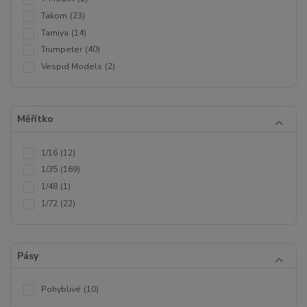
Takom
(23)
Tamiya
(14)
Trumpeter
(40)
Vespid Models
(2)
Měřítko
1/16
(12)
1/35
(169)
1/48
(1)
1/72
(22)
Pásy
Pohyblivé
(10)