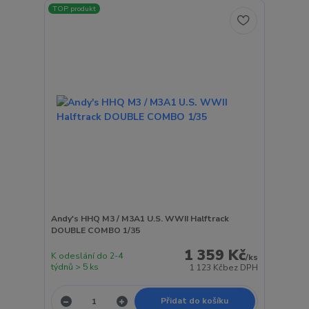
TOP produkt
Andy's HHQ M3 / M3A1 U.S. WWII Halftrack
DOUBLE COMBO 1/35
1 359 Kč
K odeslání do 2-4
/
ks
týdnů > 5 ks
1 123 Kč
bez DPH
Přidat do košíku