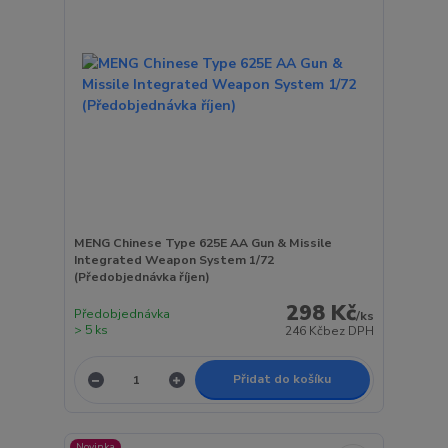
MENG Chinese Type 625E AA Gun & Missile
Integrated Weapon System 1/72
(Předobjednávka říjen)
298 Kč
Předobjednávka
/
ks
> 5 ks
246 Kč
bez DPH
Přidat do košíku
Novinka