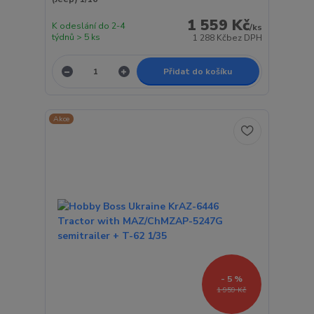
1 559 Kč
K odeslání do 2-4
/
ks
týdnů > 5 ks
1 288 Kč
bez DPH
Přidat do košíku
Akce
- 5 %
1 959 Kč