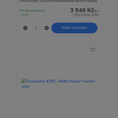
Production) 1/16 (Předobjednávka říjen/listopad)
3 549 Kč
Předobjednávka
/
ks
> 5 ks
2 933 Kč
bez DPH
Přidat do košíku