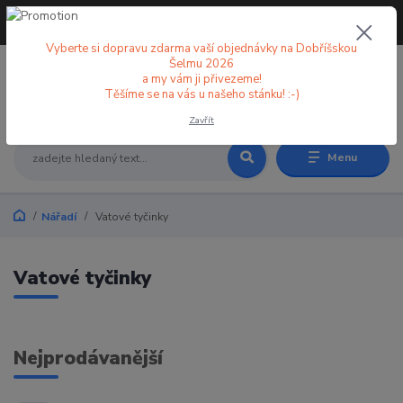
+420 773 998 582
CZK
(Po-Pá, 8-18 hod.)
Vyberte si dopravu zdarma vaší objednávky na Dobříšskou
Šelmu 2026
a my vám ji přivezeme!
0
0 Kč
Těšíme se na vás u našeho stánku! :-)
Zavřít
Menu
Nářadí
Vatové tyčinky
Vatové tyčinky
Nejprodávanější