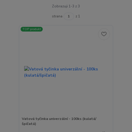
Zobrazuji 1-3 z 3
strana
z 1
TOP produkt
Vatová tyčinka univerzální - 100ks (kulatá/
špičatá)