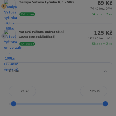
89 Kč
Tamiya Vatová tyčinka R,F - 50ks
1.
74 Kč bez DPH
Skladem 2 ks
TOP produkt
125 Kč
Vatová tyčinka univerzální -
2.
100ks (kulatá/špičatá)
103 Kč bez DPH
Skladem 2 ks
TOP produkt
Cena:
Kč
Kč