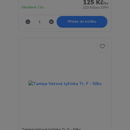
125 Kč
/
ks
Skladem 2 ks
103 Kč
bez DPH
Přidat do košíku
Tamiya Vatová tyčinka Tr, F - 50ks