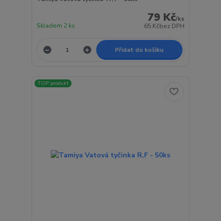
79 Kč
/
ks
Skladem 2 ks
65 Kč
bez DPH
Přidat do košíku
TOP produkt