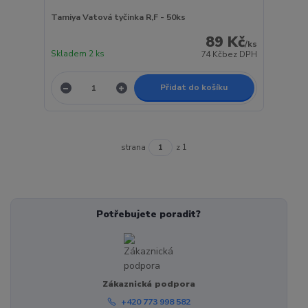
Tamiya Vatová tyčinka R,F - 50ks
89 Kč
/
ks
Skladem 2 ks
74 Kč
bez DPH
Přidat do košíku
strana
z 1
Potřebujete poradit?
Zákaznická podpora
+420 773 998 582