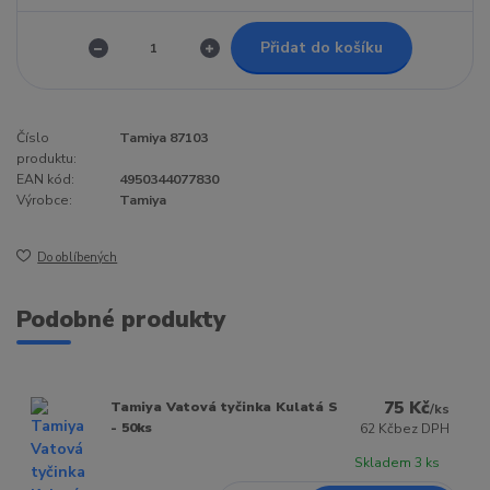
Přidat do košíku
Číslo
Tamiya 87103
produktu:
EAN kód:
4950344077830
Výrobce:
Tamiya
Do oblíbených
Podobné produkty
75 Kč
Tamiya Vatová tyčinka Kulatá S
/
ks
- 50ks
62 Kč
bez DPH
Skladem 3 ks