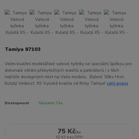
Tamiya 87103
Velmi kvalitní modelářské vatové tyčinky se speciální špičkou pro
dokonalé stírání přebytečných washů a patinátorů i z těch
nejhůře dostupných míst na Vaše modelu. Balení: 50ks Hrot:
Kulatý Velikost: XS Vysoká kvalita od firmy Tamiya!
celý popis
Dostupnost
Skladem 2 ks
75 Kč
/
ks
62 Kč
bez DPH