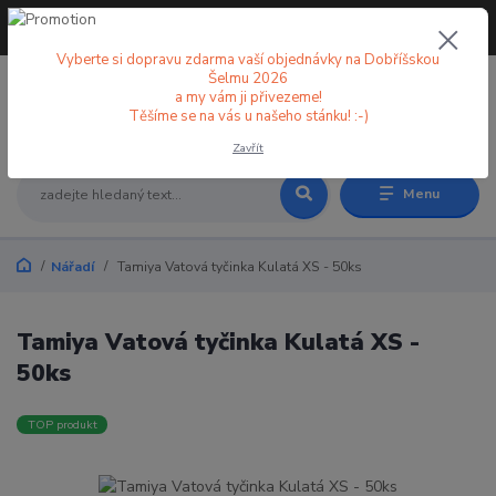
+420 773 998 582
CZK
(Po-Pá, 8-18 hod.)
Vyberte si dopravu zdarma vaší objednávky na Dobříšskou
Šelmu 2026
a my vám ji přivezeme!
0
0 Kč
Těšíme se na vás u našeho stánku! :-)
Zavřít
Menu
Nářadí
Tamiya Vatová tyčinka Kulatá XS - 50ks
Tamiya Vatová tyčinka Kulatá XS -
50ks
TOP produkt