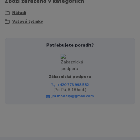
Zboží zařazeno v kategoriích
Nářadí
Vatové tyčinky
Potřebujete poradit?
Zákaznická podpora
+420 773 998 582
(Po-Pá, 8-18 hod.)
jm.modely@gmail.com