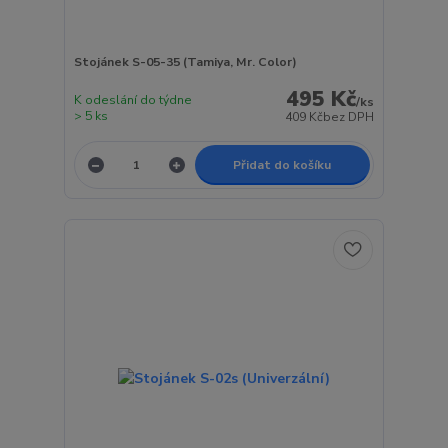
Stojánek S-05-35 (Tamiya, Mr. Color)
495 Kč
K odeslání do týdne
/
ks
> 5 ks
409 Kč
bez DPH
Přidat do košíku