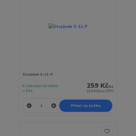
Stojánek S-11-P
259 Kč
K odeslání do týdne
/
ks
> 5 ks
214 Kč
bez DPH
Přidat do košíku