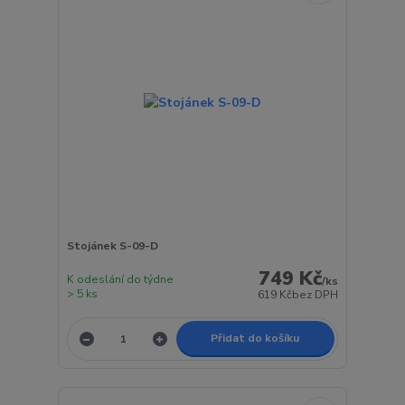
Stojánek S-09-D
749 Kč
K odeslání do týdne
/
ks
> 5 ks
619 Kč
bez DPH
Přidat do košíku