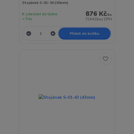
Stojánek S-01-30 (30mm)
876 Kč
K odeslání do týdne
/
ks
> 5 ks
724 Kč
bez DPH
Přidat do košíku