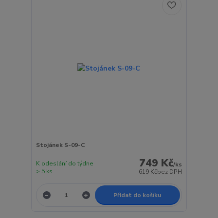
Stojánek S-09-C
749 Kč
K odeslání do týdne
/
ks
> 5 ks
619 Kč
bez DPH
Přidat do košíku