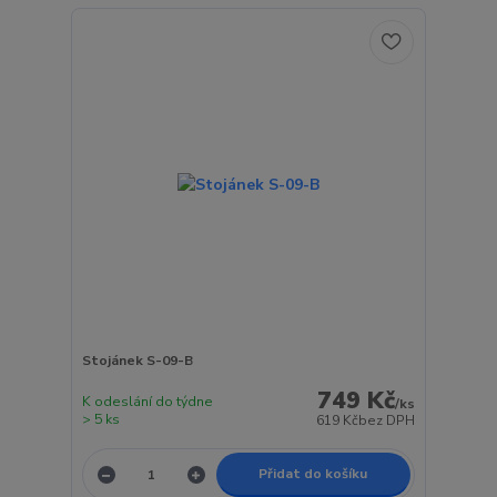
Stojánek S-09-B
749 Kč
K odeslání do týdne
/
ks
> 5 ks
619 Kč
bez DPH
Přidat do košíku