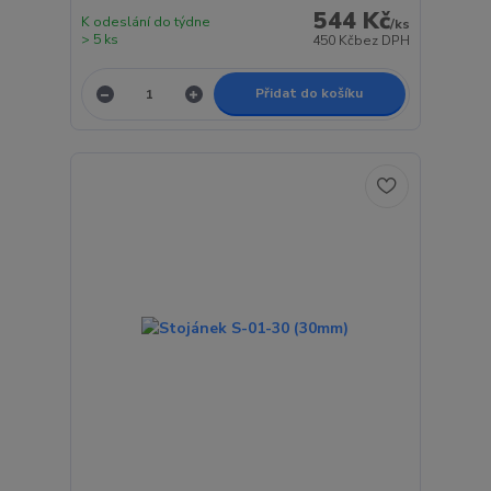
544 Kč
K odeslání do týdne
/
ks
> 5 ks
450 Kč
bez DPH
Přidat do košíku