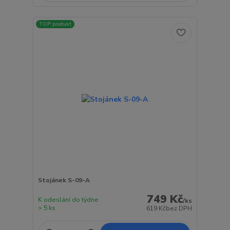
TOP produkt
Stojánek S-09-A
749 Kč
K odeslání do týdne
/
ks
> 5 ks
619 Kč
bez DPH