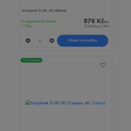
Stojánek S-01-43 (43mm)
876 Kč
K odeslání do týdne
/
ks
> 5 ks
724 Kč
bez DPH
Přidat do košíku
TOP produkt