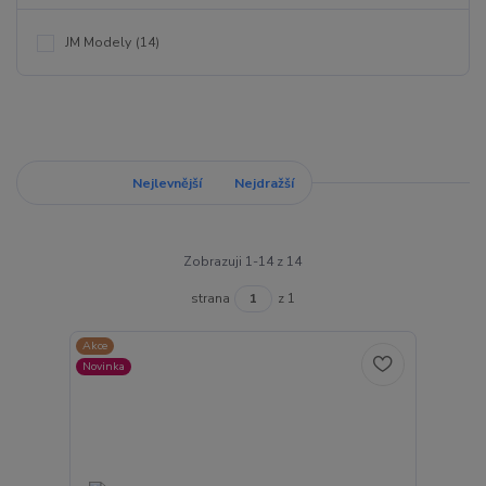
JM Modely
(14)
Nejnovější
Nejlevnější
Nejdražší
Zobrazuji 1-14 z 14
strana
z 1
Akce
Novinka