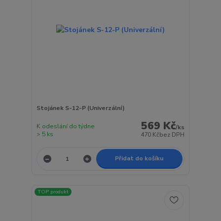
Stojánek S-12-P (Univerzální)
569 Kč
K odeslání do týdne
/
ks
> 5 ks
470 Kč
bez DPH
Přidat do košíku
TOP produkt