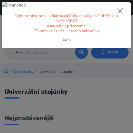
+420 773 998 582
CZK
(Po-Pá, 8-18 hod.)
Vyberte si dopravu zdarma vaší objednávky na Dobříšskou
Šelmu 2026
a my vám ji přivezeme!
0
0 Kč
Těšíme se na vás u našeho stánku! :-)
Zavřít
Menu
Organizéry
Univerzální stojánky
Univerzální stojánky
Nejprodávanější