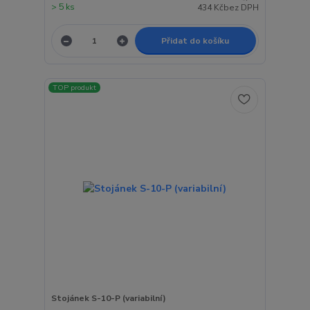
> 5 ks
434 Kč
bez DPH
Přidat do košíku
TOP produkt
Stojánek S-10-P (variabilní)