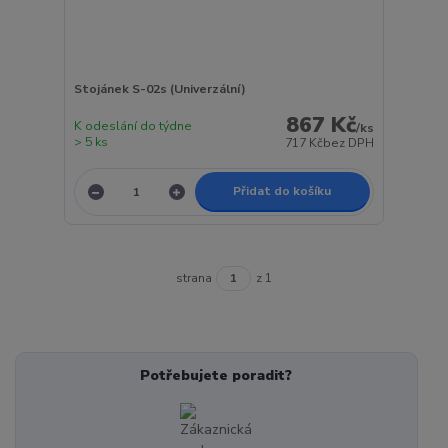
Stojánek S-02s (Univerzální)
867 Kč
K odeslání do týdne
/
ks
> 5 ks
717 Kč
bez DPH
Přidat do košíku
strana
z 1
Potřebujete poradit?