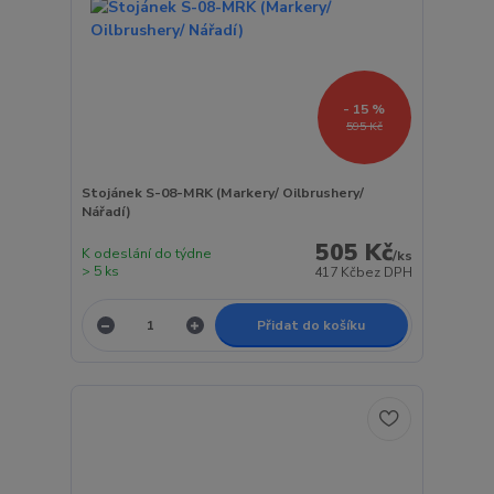
- 15 %
595 Kč
Stojánek S-08-MRK (Markery/ Oilbrushery/
Nářadí)
505 Kč
K odeslání do týdne
/
ks
> 5 ks
417 Kč
bez DPH
Přidat do košíku