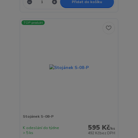
Přidat do košíku
TOP produkt
Stojánek S-08-P
595 Kč
K odeslání do týdne
/
ks
> 5 ks
492 Kč
bez DPH