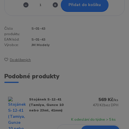
Přidat do košíku
Číslo
S-01-43
produktu:
EAN kód:
S-01-43
Výrobce:
JM Modely
Do oblíbených
Podobné produkty
569 Kč
Stojánek S-12-41
/
ks
(Tamiya, Gunze 10
470 Kč
bez DPH
nebo 23ml, 41mm)
K odeslání do týdne > 5 ks