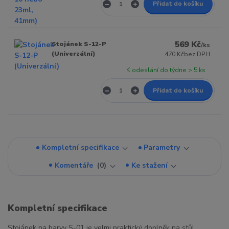
Přidat do košíku
569 Kč
Stojánek S-12-P
/
ks
(Univerzální)
470 Kč
bez DPH
K odeslání do týdne > 5 ks
Přidat do košíku
Kompletní specifikace
Parametry
Komentáře
0
Ke stažení
Kompletní specifikace
Stojánek na barvy S-01 je velmi praktický doplněk na stůl