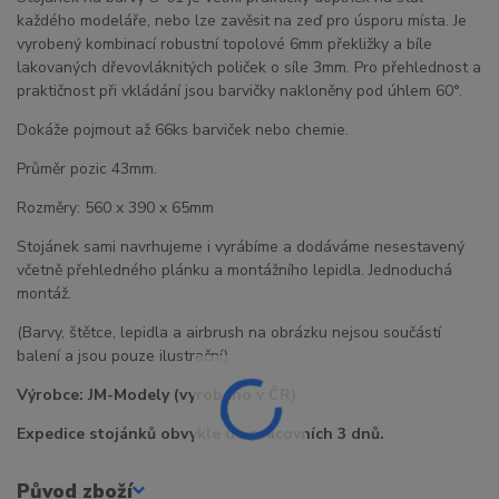
každého modeláře, nebo lze zavěsit na zeď pro úsporu místa. Je
vyrobený kombinací robustní topolové 6mm překližky a bíle
lakovaných dřevovláknitých poliček o síle 3mm. Pro přehlednost a
praktičnost při vkládání jsou barvičky nakloněny pod úhlem 60°.
Dokáže pojmout až 66ks barviček nebo chemie.
Průměr pozic 43mm.
Rozměry: 560 x 390 x 65mm
Stojánek sami navrhujeme i vyrábíme a dodáváme nesestavený
včetně přehledného plánku a montážního lepidla. Jednoduchá
montáž.
(Barvy, štětce, lepidla a airbrush na obrázku nejsou součástí
balení a jsou pouze ilustrační)
Výrobce: JM-Modely (vyrobeno v ČR)
Expedice stojánků obvykle do pracovních 3 dnů.
Původ zboží