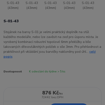
S-01-43
Stojánek na barvy S-01 je velmi praktický doplněk na stůl
každého modeláře, nebo lze zavěsit na zeď pro úsporu místa. Je
vyrobený kombinací robustní topolové 6mm překližky a bíle
lakovaných dřevovláknitých poliček o síle 3mm. Pro přehlednost a
praktičnost při vkládání jsou barvičky nakloněny pod úhl...
celý
popis
Dostupnost
K odeslání do týdne > 5 ks
876 Kč
/
ks
724 Kč
bez DPH