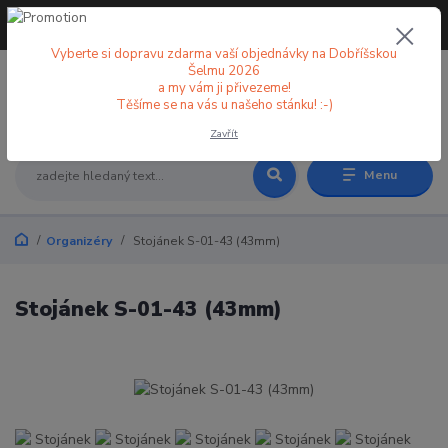
+420 773 998 582
CZK
(Po-Pá, 8-18 hod.)
Vyberte si dopravu zdarma vaší objednávky na Dobříšskou
Šelmu 2026
a my vám ji přivezeme!
0
0 Kč
Těšíme se na vás u našeho stánku! :-)
Zavřít
Menu
Organizéry
Stojánek S-01-43 (43mm)
Stojánek S-01-43 (43mm)