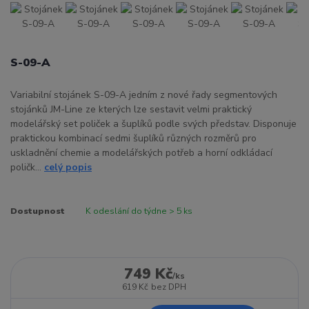
S-09-A
Variabilní stojánek S-09-A jedním z nové řady segmentových
stojánků JM-Line ze kterých lze sestavit velmi praktický
modelářský set poliček a šuplíků podle svých představ. Disponuje
praktickou kombinací sedmi šuplíků různých rozměrů pro
uskladnění chemie a modelářských potřeb a horní odkládací
poličk...
celý popis
Dostupnost
K odeslání do týdne > 5 ks
749 Kč
/
ks
619 Kč
bez DPH