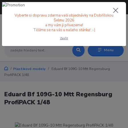
+420 773 998 582
CZK
(Po-Pá, 8-18 hod.)
Vyberte si dopravu zdarma vaší objednávky na Dobříšskou
Šelmu 2026
a my vám ji přivezeme!
0
0 Kč
Těšíme se na vás u našeho stánku! :-)
Zavřít
Menu
Plastikové modely
Eduard Bf 109G-10 Mtt Regensburg
ProfiPACK 1/48
Eduard Bf 109G-10 Mtt Regensburg
ProfiPACK 1/48