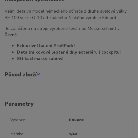
Velmi detailní model německého stíhače z druhé světové války
BF-109 verze G-10 od známeho českého výrobce Eduard.
Je zaměřena na stroje vyrobené továrnou Messerschmitt v
Řezně.
Exkluzivní balení ProfiPack!
Detailní kovové leptané díly exteriéru i cockpitu!
Stříkací masky kabiny!
Původ zboží
Parametry
Výrobce
Eduard
Měřítko
1/48