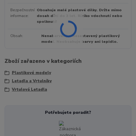
Bezpečnostní
Obsahuje malé plastové dílky. Držte mimo
informace
dosah dětí do 3 let. Riziko vdechnutí nebo
spolknutí!
Obsah
Nenabarvený a nesestavený plastikový
model. Neobsahuje barvy ani lepidlo.
Zboží zařazeno v kategoriích
Plastikové modely
Letadla a Vrtulníky
Vrtulová Letadla
Potřebujete poradit?