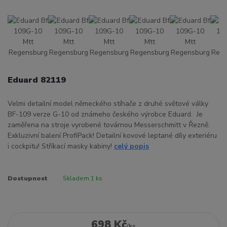
Eduard 82119
Velmi detailní model německého stíhače z druhé světové války
BF-109 verze G-10 od známeho českého výrobce Eduard. Je
zaměřena na stroje vyrobené továrnou Messerschmitt v Řezně.
Exkluzivní balení ProfiPack! Detailní kovové leptané díly exteriéru
i cockpitu! Stříkací masky kabiny!
celý popis
Dostupnost
Skladem 1 ks
698 Kč
/
ks