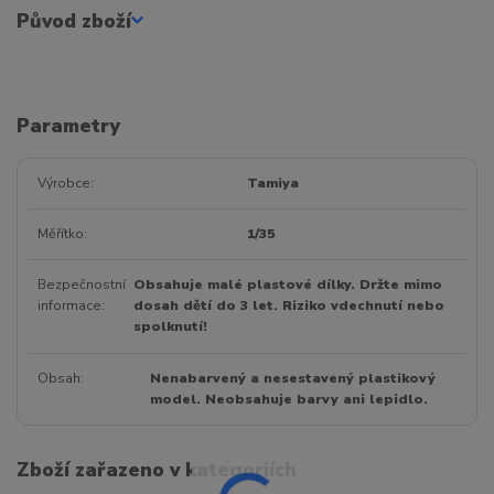
Původ zboží
Parametry
Výrobce
Tamiya
Měřítko
1/35
Bezpečnostní
Obsahuje malé plastové dílky. Držte mimo
informace
dosah dětí do 3 let. Riziko vdechnutí nebo
spolknutí!
Obsah
Nenabarvený a nesestavený plastikový
model. Neobsahuje barvy ani lepidlo.
Zboží zařazeno v kategoriích