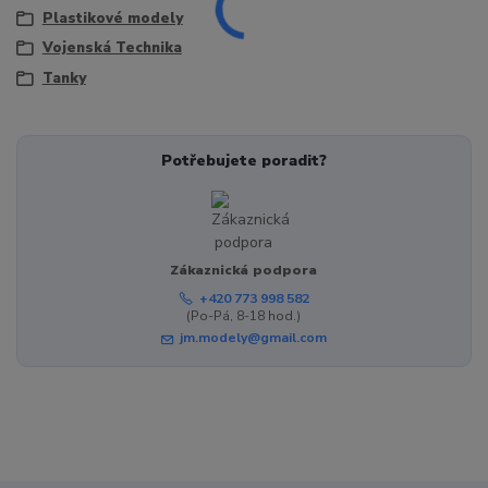
Plastikové modely
Vojenská Technika
Tanky
Potřebujete poradit?
Zákaznická podpora
+420 773 998 582
(Po-Pá, 8-18 hod.)
jm.modely@gmail.com