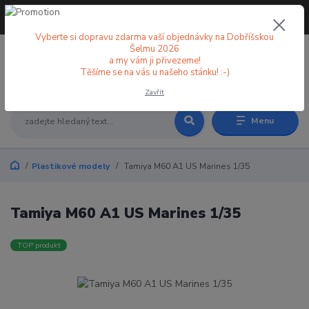
+420 773 998 582
CZK
(Po-Pá, 8-18 hod.)
Vyberte si dopravu zdarma vaší objednávky na Dobříšskou
Šelmu 2026
a my vám ji přivezeme!
0
0 Kč
Těšíme se na vás u našeho stánku! :-)
Zavřít
Menu
Plastikové modely
Tamiya M60 A1 US Marines 1/35
Tamiya M60 A1 US Marines 1/35
TOP produkt