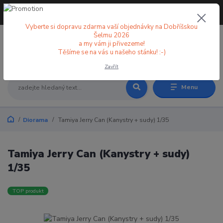
+420 773 998 582
CZK
(Po-Pá, 8-18 hod.)
Vyberte si dopravu zdarma vaší objednávky na Dobříšskou
Šelmu 2026
a my vám ji přivezeme!
0
0 Kč
Těšíme se na vás u našeho stánku! :-)
Zavřít
Menu
Diorama
Tamiya Jerry Can (Kanystry + sudy) 1/35
Tamiya Jerry Can (Kanystry + sudy)
1/35
TOP produkt