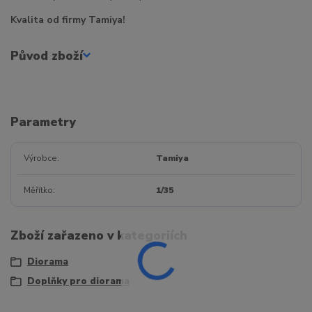
Kvalita od firmy Tamiya!
Původ zboží
Parametry
Výrobce
Tamiya
Měřítko
1/35
Zboží zařazeno v kategoriích
Diorama
Doplňky pro diorama