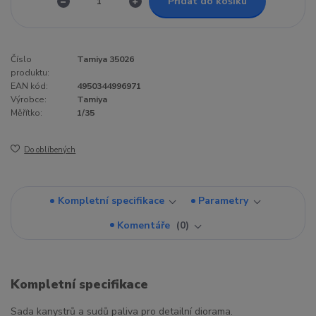
Přidat do košíku
Číslo
Tamiya 35026
produktu:
EAN kód:
4950344996971
Výrobce:
Tamiya
Měřítko:
1/35
Do oblíbených
Kompletní specifikace
Parametry
Komentáře
0
Kompletní specifikace
Sada kanystrů a sudů paliva pro detailní diorama.