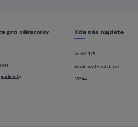
e pro zákazníky
Kde nás najdete
Veská 129
ovat
Sezemice (Pardubice)
 podmínky
53304