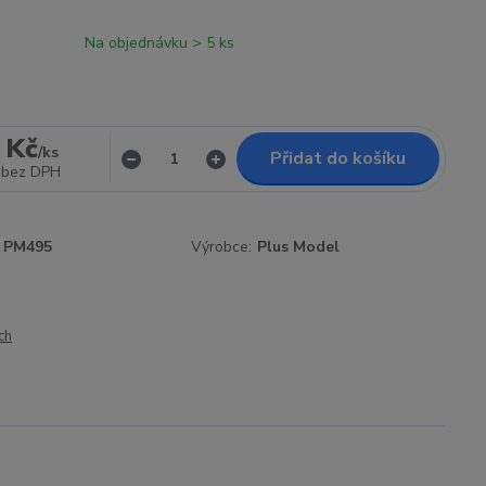
Na objednávku > 5 ks
 Kč
/
ks
Přidat do košíku
bez DPH
PM495
Výrobce:
Plus Model
ch