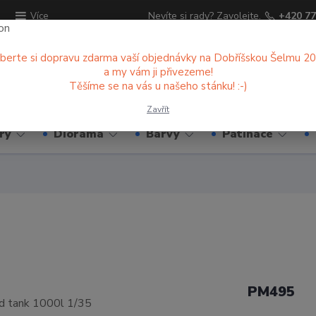
ů
Nevíte si rady? Zavolejte.
+420 77
Více
berte si dopravu zdarma vaší objednávky na Dobříšskou Šelmu 2
a my vám ji přivezeme!
Hledat
Těšíme se na vás u našeho stánku! :-)
Zavřít
ry
Diorama
Barvy
Patinace
PM495