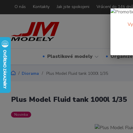
O nás
Kontakty
Jak jste spokojeni
Vrácení do 14ti dn
Vy
Plastikové modely
Organizé
Diorama
Plus Model Fluid tank 1000l 1/35
Plus Model Fluid tank 1000l 1/35
Novinka