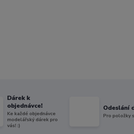
Dárek k
objednávce!
Odeslání 
Ke každé objednávce
Pro položky
modelářský dárek pro
vás! :)