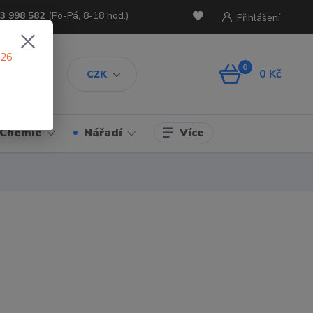
3 998 582
(Po-Pá, 8-18 hod.)
Přihlášení
026
0
0 Kč
CZK
Více
Chemie
Nářadí