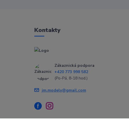
Kontakty
Zákaznická podpora
+420 773 998 582
(Po-Pá, 8-18 hod.)
jm.modely@gmail.com