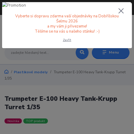
+420 773 998 582
CZK
(Po-Pá, 8-18 hod.)
Vyberte si dopravu zdarma vaší objednávky na Dobříšskou
Šelmu 2026
a my vám ji přivezeme!
0
0 Kč
Těšíme se na vás u našeho stánku! :-)
Zavřít
Menu
Plastikové modely
Trumpeter E-100 Heavy Tank-Krupp Turret
1/35
Trumpeter E-100 Heavy Tank-Krupp
Turret 1/35
Novinka
TOP produkt