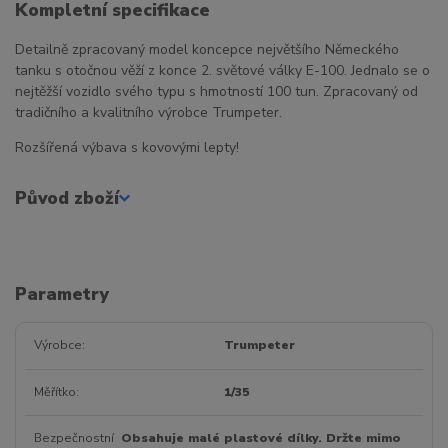
Kompletní specifikace
Detailně zpracovaný model koncepce největšího Německého
tanku s otočnou věží z konce 2. světové války E-100. Jednalo se o
nejtěžší vozidlo svého typu s hmotností 100 tun. Zpracovaný od
tradičního a kvalitního výrobce Trumpeter.
Rozšířená výbava s kovovými lepty!
Původ zboží
Parametry
Výrobce
Trumpeter
Měřítko
1/35
Bezpečnostní
Obsahuje malé plastové dílky. Držte mimo