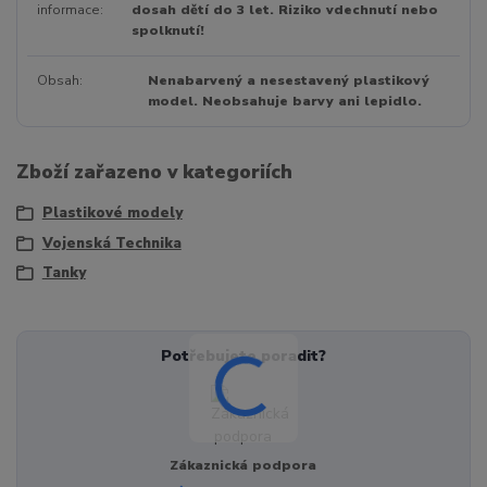
informace
dosah dětí do 3 let. Riziko vdechnutí nebo
spolknutí!
Obsah
Nenabarvený a nesestavený plastikový
model. Neobsahuje barvy ani lepidlo.
Zboží zařazeno v kategoriích
Plastikové modely
Vojenská Technika
Tanky
Potřebujete poradit?
Zákaznická podpora