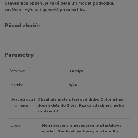
Stavebnice obsahuje také detailní model podvozku,
zavěšení, výfuku i gumové pneumatiky.
Původ zboží
Parametry
Výrobce
Tamiya
Měřítko
1/24
Bezpečnostní
Obsahuje malé plastové dílky. Držte mimo
informace
dosah dětí do 3 let. Riziko vdechnutí nebo
spolknutí!
Obsah
Nenabarvený a nesestavený plastikový
model. Neobsahuje barvy ani lepidlo.