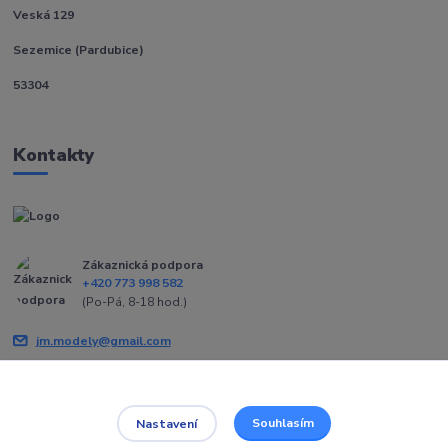
Veská 129
Sezemice (Pardubice)
53304
Kontakty
Zákaznická podpora
+420 773 998 582
(Po-Pá, 8-18 hod.)
jm.modely@gmail.com
Souhlasím
Nastavení