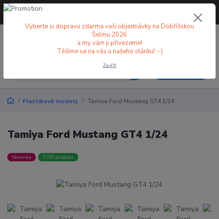
+420 773 998 582
CZK
(Po-Pá, 8-18 hod.)
Vyberte si dopravu zdarma vaší objednávky na Dobříšskou
Šelmu 2026
0
0 Kč
a my vám ji přivezeme!
Těšíme se na vás u našeho stánku! :-)
Zavřít
Menu
Plastikové modely
Tamiya Ford Mustang GT4 1/24
Tamiya Ford Mustang GT4 1/24
Novinka
TOP produkt