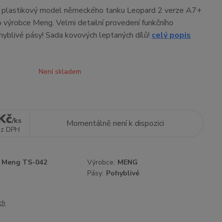
ní plastikový model německého tanku Leopard 2 verze A7+
 výrobce Meng. Velmi detailní provedení funkčního
yblivé pásy! Sada kovových leptaných dílů!
celý popis
Není skladem
Kč
/
ks
Momentálně není k dispozici
ez DPH
Meng TS-042
Výrobce:
MENG
Pásy:
Pohyblivé
ch