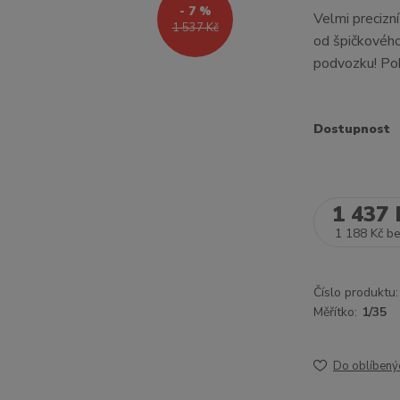
- 7 %
Velmi preciz
1 537 Kč
od špičkového
podvozku! Poh
Dostupnost
1 437 
1 188 Kč
b
Číslo produktu:
Měřítko:
1/35
Do oblíbený