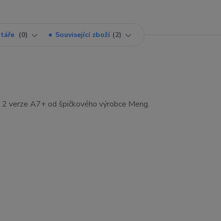
táře
0
Související zboží
2
d 2 verze A7+ od špičkového výrobce Meng.