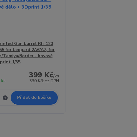
inted Gun barrel Rh-120
5 for Leopard 2A6/A7, for
/Tamiya/Border - kovové
print 1/35
399 Kč
/
ks
 ks
330 Kč
bez DPH
Přidat do košíku