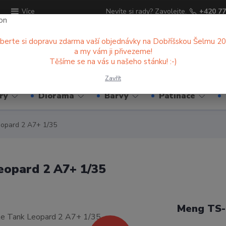
ů
Nevíte si rady? Zavolejte.
+420 77
Více
berte si dopravu zdarma vaší objednávky na Dobříšskou Šelmu 2
a my vám ji přivezeme!
Hledat
Těšíme se na vás u našeho stánku! :-)
Zavřít
ry
Diorama
Barvy
Patinace
opard 2 A7+ 1/35
opard 2 A7+ 1/35
Meng TS-