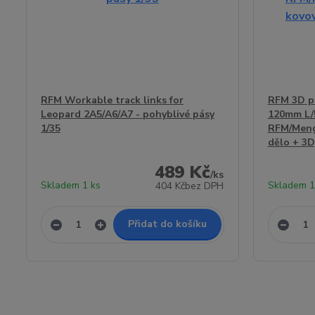
RFM Workable track links for
RFM 3D pr
Leopard 2A5/A6/A7 - pohyblivé pásy
120mm L/5
1/35
RFM/Meng
dělo + 3D
489 Kč
/
ks
Skladem 1 ks
Skladem 1
404 Kč
bez DPH
Přidat do košíku