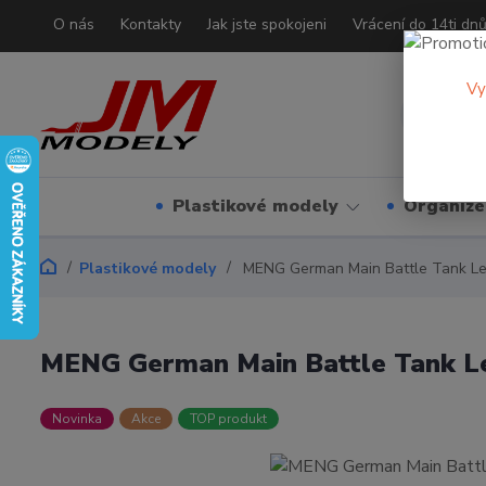
O nás
Kontakty
Jak jste spokojeni
Vrácení do 14ti dn
Vy
Plastikové modely
Organizé
Plastikové modely
MENG German Main Battle Tank Le
MENG German Main Battle Tank Le
Novinka
Akce
TOP produkt