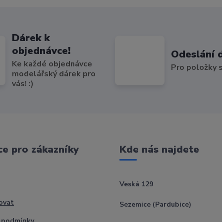
Dárek k
objednávce!
Odeslání 
Ke každé objednávce
Pro položky
modelářský dárek pro
vás! :)
e pro zákazníky
Kde nás najdete
Veská 129
ovat
Sezemice (Pardubice)
 podmínky