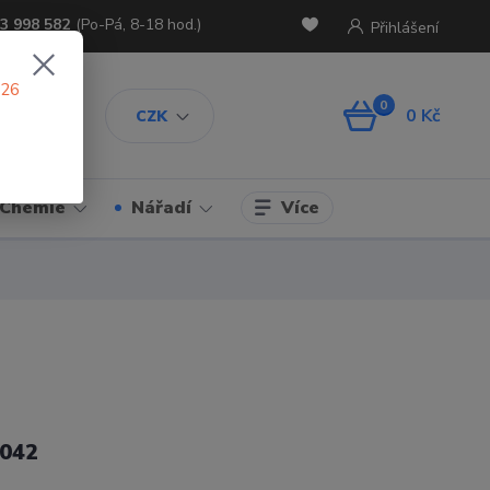
3 998 582
(Po-Pá, 8-18 hod.)
Přihlášení
026
0
0 Kč
CZK
Více
Chemie
Nářadí
042