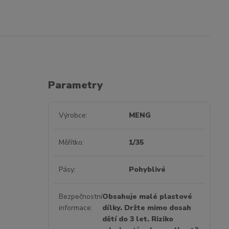
Parametry
Výrobce
MENG
Měřítko
1/35
Pásy
Pohyblivé
Bezpečnostní
Obsahuje malé plastové
informace
dílky. Držte mimo dosah
dětí do 3 let. Riziko