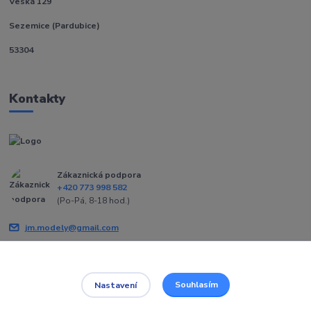
Veská 129
Sezemice (Pardubice)
53304
Kontakty
Zákaznická podpora
+420 773 998 582
(Po-Pá, 8-18 hod.)
jm.modely@gmail.com
Souhlasím
Nastavení