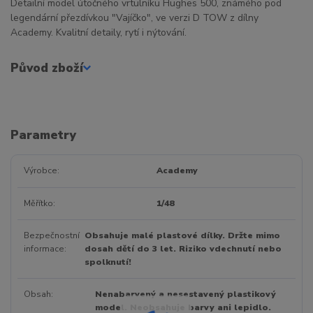
Detailní model útočného vrtulníku Hughes 500, známého pod
legendární přezdívkou "Vajíčko", ve verzi D TOW z dílny
Academy. Kvalitní detaily, rytí i nýtování.
Původ zboží
Parametry
Výrobce
Academy
Měřítko
1/48
Bezpečnostní
Obsahuje malé plastové dílky. Držte mimo
informace
dosah dětí do 3 let. Riziko vdechnutí nebo
spolknutí!
Obsah
Nenabarvený a nesestavený plastikový
model. Neobsahuje barvy ani lepidlo.