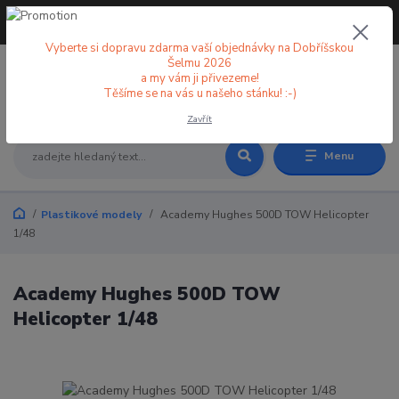
+420 773 998 582
CZK
(Po-Pá, 8-18 hod.)
Vyberte si dopravu zdarma vaší objednávky na Dobříšskou
Šelmu 2026
a my vám ji přivezeme!
0
0 Kč
Těšíme se na vás u našeho stánku! :-)
Zavřít
Menu
Plastikové modely
Academy Hughes 500D TOW Helicopter
1/48
Academy Hughes 500D TOW
Helicopter 1/48