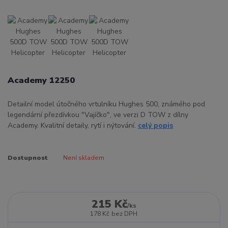
Academy 12250
Detailní model útočného vrtulníku Hughes 500, známého pod
legendární přezdívkou "Vajíčko", ve verzi D TOW z dílny
Academy. Kvalitní detaily, rytí i nýtování.
celý popis
Dostupnost
Není skladem
215 Kč
/
ks
178 Kč
bez DPH