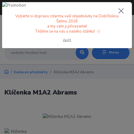
+420 773 998 582
CZK
(Po-Pá, 8-18 hod.)
Vyberte si dopravu zdarma vaší objednávky na Dobříšskou
Šelmu 2026
a my vám ji přivezeme!
0
0 Kč
Těšíme se na vás u našeho stánku! :-)
Zavřít
Menu
Dárkové předměty
Klíčenka M1A2 Abrams
Klíčenka M1A2 Abrams