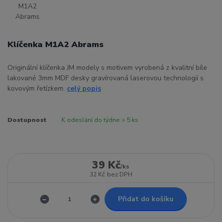
Klíčenka M1A2 Abrams
Originální klíčenka JM modely s motivem vyrobená z kvalitní bíle
lakované 3mm MDF desky gravírovaná laserovou technologií s
kovovým řetízkem.
celý popis
Dostupnost
K odeslání do týdne > 5 ks
39 Kč
/
ks
32 Kč
bez DPH
Přidat do košíku