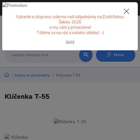
+420 773 998 582
CZK
(Po-Pá, 8-18 hod.)
Vyberte si dopravu zdarma vaší objednávky na Dobříšskou
Šelmu 2026
a my vám ji přivezeme!
0
0 Kč
Těšíme se na vás u našeho stánku! :-)
Zavřít
Menu
Dárkové předměty
Klíčenka T-55
Klíčenka T-55