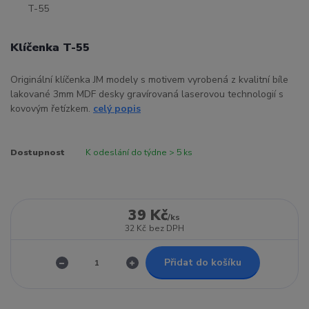
Klíčenka T-55
Originální klíčenka JM modely s motivem vyrobená z kvalitní bíle
lakované 3mm MDF desky gravírovaná laserovou technologií s
kovovým řetízkem.
celý popis
Dostupnost
K odeslání do týdne > 5 ks
39 Kč
/
ks
32 Kč
bez DPH
Přidat do košíku