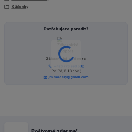
Klíčenky
Potřebujete poradit?
Zákaznická podpora
+420 773 998 582
(Po-Pá, 8-18 hod.)
jm.modely@gmail.com
Poštovné zdarma!