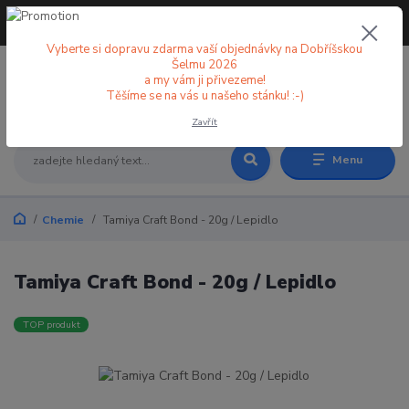
+420 773 998 582
CZK
(Po-Pá, 8-18 hod.)
Vyberte si dopravu zdarma vaší objednávky na Dobříšskou
Šelmu 2026
a my vám ji přivezeme!
0
0 Kč
Těšíme se na vás u našeho stánku! :-)
Zavřít
Menu
Chemie
Tamiya Craft Bond - 20g / Lepidlo
Tamiya Craft Bond - 20g / Lepidlo
TOP produkt