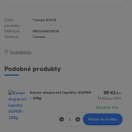
Číslo
Tamiya 87078
produktu:
EAN kód:
4950344076536
Výrobce:
Tamiya
Do oblíbených
Podobné produkty
89 Kč
Kavan disperzní lepidlo SUPER
/
ks
- 100g
74 Kč
bez DPH
Skladem 4 ks
Přidat do košíku