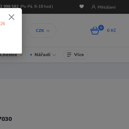
3 998 582
(Po-Pá, 8-18 hod.)
Přihlášení
026
0
0 Kč
CZK
Více
Chemie
Nářadí
7030