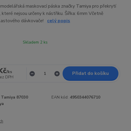
í modelářská maskovací páska značky Tamiya pro překrytí
 které nejsou určeny k nástřiku. Šířka: 6mm Včetně
plastového dávkovače!
celý popis
Skladem 2 ks
Kč
/
ks
Přidat do košíku
ez DPH
Tamiya 87030
EAN kód:
4950344076710
ya
ch