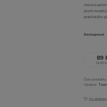
Velmi kvalitn
ploch modelů,
praktického 
Dostupnost
89 
74 Kč
b
Číslo produktu:
Výrobce:
Tami
Do oblíbený