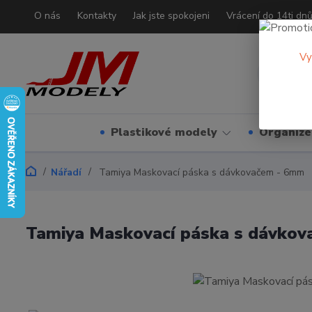
O nás
Kontakty
Jak jste spokojeni
Vrácení do 14ti dn
Vy
Plastikové modely
Organizé
Nářadí
Tamiya Maskovací páska s dávkovačem - 6mm
Tamiya Maskovací páska s dávko