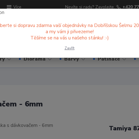
ů
Nevíte si rady? Zavolejte.
+420 77
Více
berte si dopravu zdarma vaší objednávky na Dobříšskou Šelmu 2
a my vám ji přivezeme!
Hledat
Těšíme se na vás u našeho stánku! :-)
Zavřít
ry
Diorama
Barvy
Patinace
vačem - 6mm
Tamiya 8