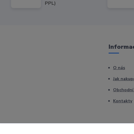
PPL)
Informac
O nás
Jak nakup
Obchodní
Kontakty