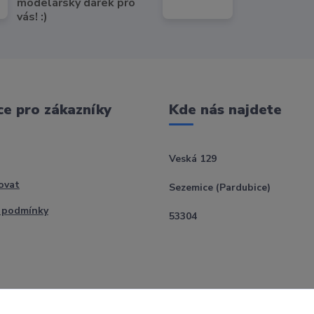
modelářský dárek pro
vás! :)
e pro zákazníky
Kde nás najdete
Veská 129
ovat
Sezemice (Pardubice)
 podmínky
53304