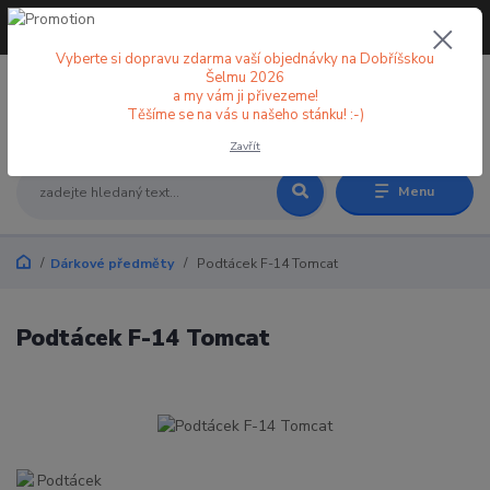
+420 773 998 582
CZK
(Po-Pá, 8-18 hod.)
Vyberte si dopravu zdarma vaší objednávky na Dobříšskou
Šelmu 2026
a my vám ji přivezeme!
0
0 Kč
Těšíme se na vás u našeho stánku! :-)
Zavřít
Menu
Dárkové předměty
Podtácek F-14 Tomcat
Podtácek F-14 Tomcat