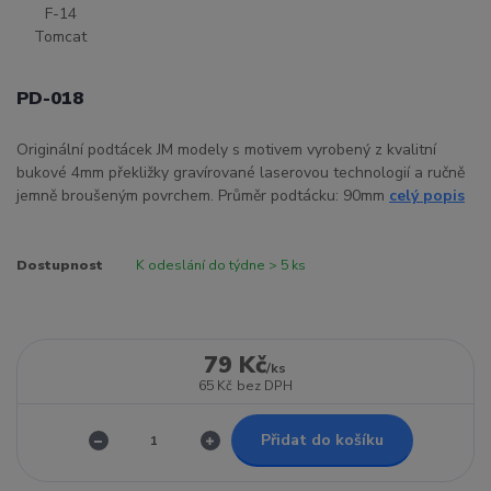
PD-018
Originální podtácek JM modely s motivem vyrobený z kvalitní
bukové 4mm překližky gravírované laserovou technologií a ručně
jemně broušeným povrchem. Průměr podtácku: 90mm
celý popis
Dostupnost
K odeslání do týdne > 5 ks
79 Kč
/
ks
65 Kč
bez DPH
Přidat do košíku