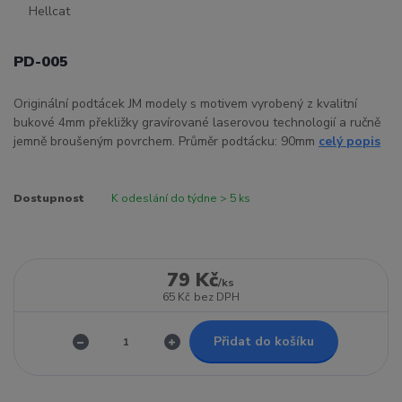
PD-005
Originální podtácek JM modely s motivem vyrobený z kvalitní
bukové 4mm překližky gravírované laserovou technologií a ručně
jemně broušeným povrchem. Průměr podtácku: 90mm
celý popis
Dostupnost
K odeslání do týdne > 5 ks
79 Kč
/
ks
65 Kč
bez DPH
Přidat do košíku