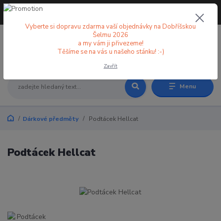
+420 773 998 582
CZK
(Po-Pá, 8-18 hod.)
Vyberte si dopravu zdarma vaší objednávky na Dobříšskou
Šelmu 2026
a my vám ji přivezeme!
0
0 Kč
Těšíme se na vás u našeho stánku! :-)
Zavřít
Menu
Dárkové předměty
Podtácek Hellcat
Podtácek Hellcat