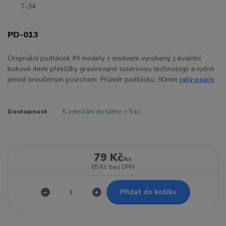
PD-013
Originální podtácek JM modely s motivem vyrobený z kvalitní
bukové 4mm překližky gravírované laserovou technologií a ručně
jemně broušeným povrchem. Průměr podtácku: 90mm
celý popis
Dostupnost
K odeslání do týdne > 5 ks
79 Kč
/
ks
65 Kč
bez DPH
Přidat do košíku