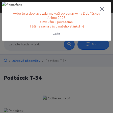
+420 773 998 582
CZK
(Po-Pá, 8-18 hod.)
Vyberte si dopravu zdarma vaší objednávky na Dobříšskou
Šelmu 2026
a my vám ji přivezeme!
0
0 Kč
Těšíme se na vás u našeho stánku! :-)
Zavřít
Menu
Dárkové předměty
Podtácek T-34
Podtácek T-34