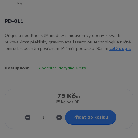
PD-011
Originální podtácek JM modely s motivem vyrobený z kvalitní
bukové 4mm překližky gravírované laserovou technologií a ručně
jemně broušeným povrchem. Průměr podtácku: 90mm
celý popis
Dostupnost
K odeslání do týdne > 5 ks
79 Kč
/
ks
65 Kč
bez DPH
Přidat do košíku