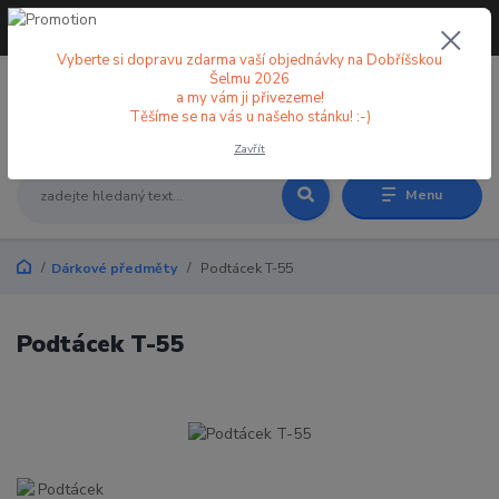
+420 773 998 582
CZK
(Po-Pá, 8-18 hod.)
Vyberte si dopravu zdarma vaší objednávky na Dobříšskou
Šelmu 2026
a my vám ji přivezeme!
0
0 Kč
Těšíme se na vás u našeho stánku! :-)
Zavřít
Menu
Dárkové předměty
Podtácek T-55
Podtácek T-55