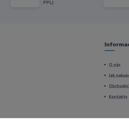
PPL)
Informac
O nás
Jak nakup
Obchodní
Kontakty