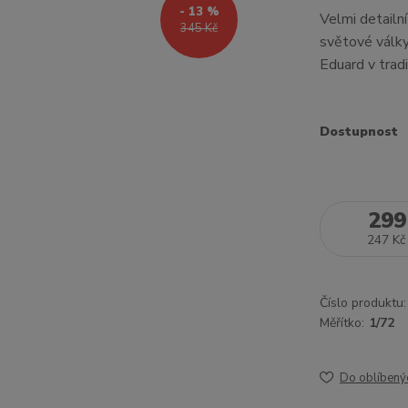
- 13 %
Velmi detailn
345 Kč
světové války
Eduard v trad
Dostupnost
299
247 Kč
Číslo produktu:
Měřítko:
1/72
Do oblíbený