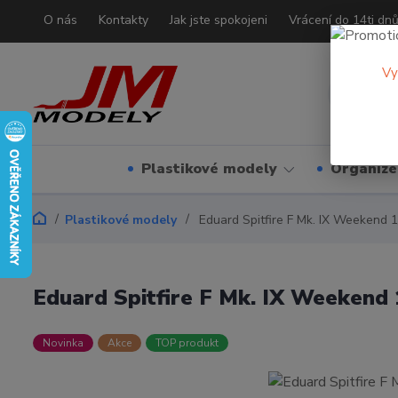
O nás
Kontakty
Jak jste spokojeni
Vrácení do 14ti dn
Vy
Plastikové modely
Organizé
Plastikové modely
Eduard Spitfire F Mk. IX Weekend 1
Eduard Spitfire F Mk. IX Weekend 
Novinka
Akce
TOP produkt