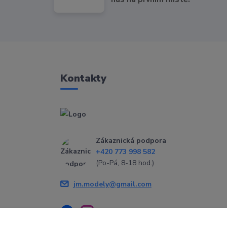
Kontakty
Zákaznická podpora
+420 773 998 582
(Po-Pá, 8-18 hod.)
jm.modely@gmail.com