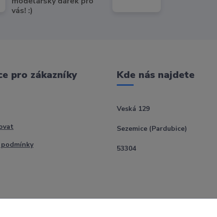
modelářský dárek pro
vás! :)
e pro zákazníky
Kde nás najdete
Veská 129
ovat
Sezemice (Pardubice)
 podmínky
53304