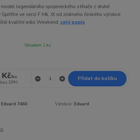
í model legendárního spojeneckého stíhače z druhé
 Spitfire ve verzi F Mk. IX od známeho českého výrobce
ičně kvalitní edici Weekend.
celý popis
Skladem 1 ks
 Kč
/
ks
Přidat do košíku
bez DPH
Eduard 7460
Výrobce:
Eduard
ch