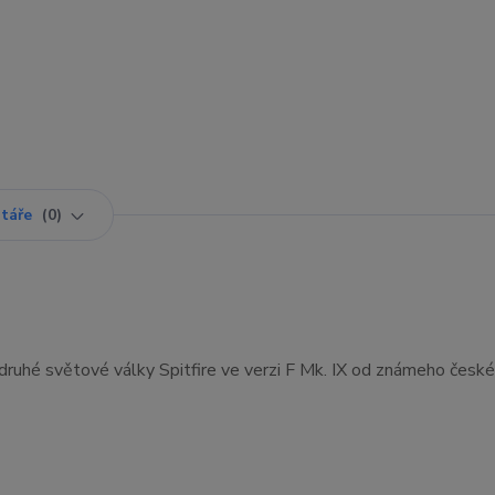
táře
0
druhé světové války Spitfire ve verzi F Mk. IX od známeho česk