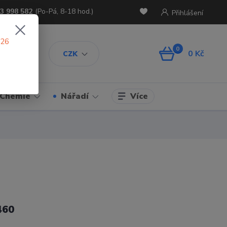
3 998 582
(Po-Pá, 8-18 hod.)
Přihlášení
026
0
0 Kč
CZK
Více
Chemie
Nářadí
460