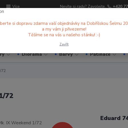
ů
Nevíte si rady? Zavolejte.
+420 77
Více
berte si dopravu zdarma vaší objednávky na Dobříšskou Šelmu 2
a my vám ji přivezeme!
Hledat
Těšíme se na vás u našeho stánku! :-)
Zavřít
ry
Diorama
Barvy
Patinace
/72
1/72
Eduard 7