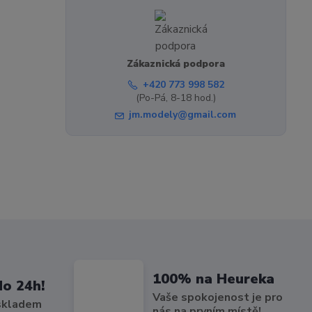
Zákaznická podpora
+420 773 998 582
(Po-Pá, 8-18 hod.)
jm.modely@gmail.com
100% na Heureka
do 24h!
Vaše spokojenost je pro
 skladem
nás na prvním místě!