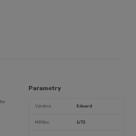
Parametry
ého
Výrobce
Eduard
Měřítko
1/72