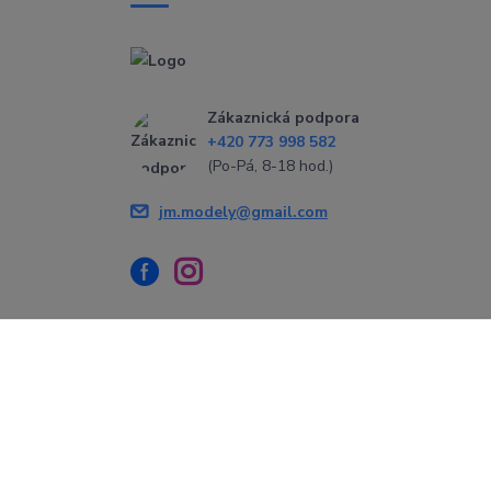
Zákaznická podpora
+420 773 998 582
(Po-Pá, 8-18 hod.)
jm.modely@gmail.com
Vytvořeno na
Eshop-rychle.cz