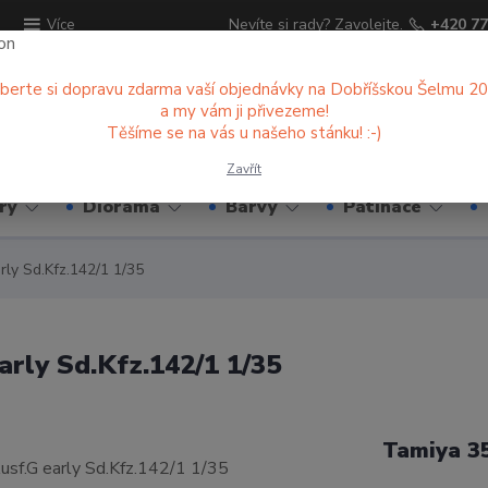
ů
Nevíte si rady? Zavolejte.
+420 77
Více
berte si dopravu zdarma vaší objednávky na Dobříšskou Šelmu 2
a my vám ji přivezeme!
Hledat
Těšíme se na vás u našeho stánku! :-)
Zavřít
ry
Diorama
Barvy
Patinace
rly Sd.Kfz.142/1 1/35
arly Sd.Kfz.142/1 1/35
Tamiya 3