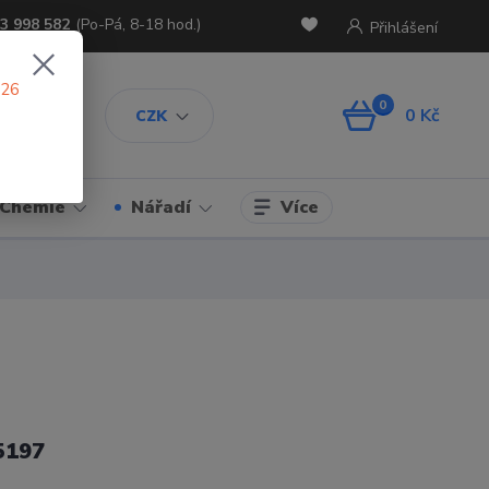
3 998 582
(Po-Pá, 8-18 hod.)
Přihlášení
026
0
0 Kč
CZK
Více
Chemie
Nářadí
5197