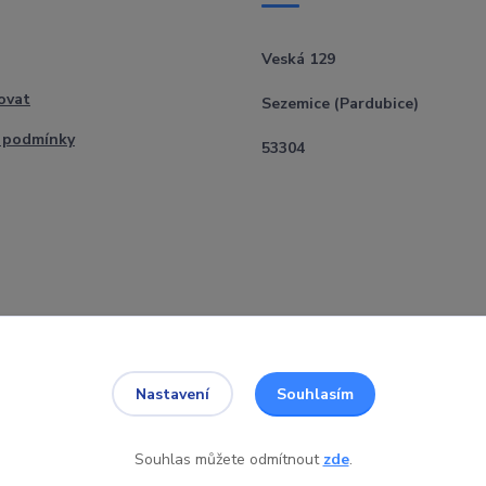
Veská 129
ovat
Sezemice (Pardubice)
 podmínky
53304
Souhlasím
Nastavení
Souhlas můžete odmítnout
zde
.