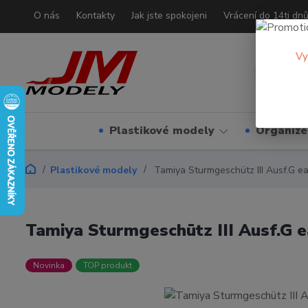
O nás
Kontakty
Jak jste spokojeni
Vrácení do 14ti dn
Vy
Plastikové modely
Organizé
Plastikové modely
Tamiya Sturmgeschütz III Ausf.G ea
Tamiya Sturmgeschütz III Ausf.G e
Novinka
TOP produkt