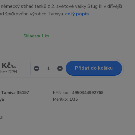
 německý stíhač tanků z 2. světové války Stug III v dřívější
 od špičkového výrobce Tamiya.
celý popis
Skladem 1 ks
 Kč
/
ks
Přidat do košíku
bez DPH
Tamiya 35197
EAN kód:
4950344992768
ya
Měřítko:
1/35
ch