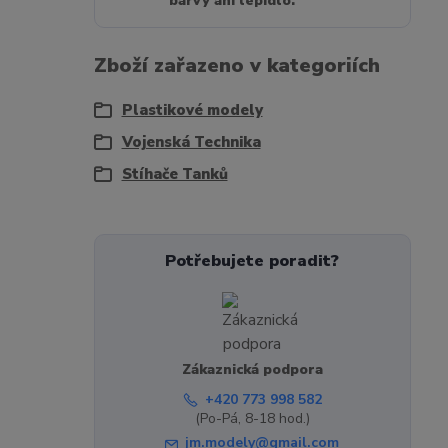
barvy ani lepidlo.
Zboží zařazeno v kategoriích
Plastikové modely
Vojenská Technika
Stíhače Tanků
Potřebujete poradit?
Zákaznická podpora
+420 773 998 582
(Po-Pá, 8-18 hod.)
jm.modely@gmail.com