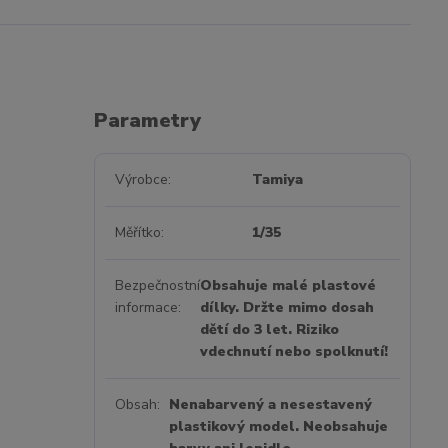
Parametry
Výrobce
Tamiya
Měřítko
1/35
Bezpečnostní
Obsahuje malé plastové
informace
dílky. Držte mimo dosah
dětí do 3 let. Riziko
vdechnutí nebo spolknutí!
Obsah
Nenabarvený a nesestavený
plastikový model. Neobsahuje