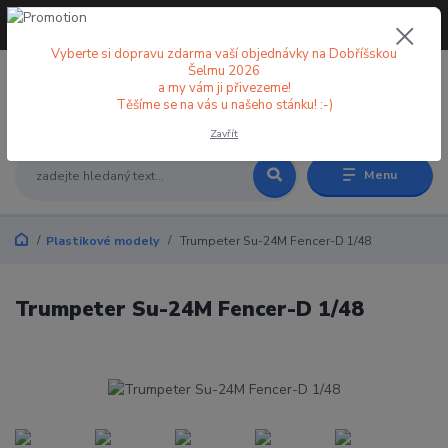
+420 773 998 582
CZK
(Po-Pá, 8-18 hod.)
Vyberte si dopravu zdarma vaší objednávky na Dobříšskou
Šelmu 2026
a my vám ji přivezeme!
0
0 Kč
Těšíme se na vás u našeho stánku! :-)
Zavřít
Menu
Plastikové modely
Trumpeter Su-24M Fencer-D 1/48
Trumpeter Su-24M Fencer-D 1/48