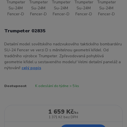
Trumpeter 02835
Detailní model sovětského nadzvukového taktického bombardéru
SU-24 Fencer ve verzi D s měnitelnou geometrií křídel. Od
tradičního výrobce Trumpeter. Zpřevodovaná pohyblivá
geometrie křídel u sestaveného modelu! Velmi detailní paneláž a
nýtování!
celý popis
Dostupnost
K odeslání do týdne > 5 ks
1 659 Kč
/
ks
1 371 Kč
bez DPH