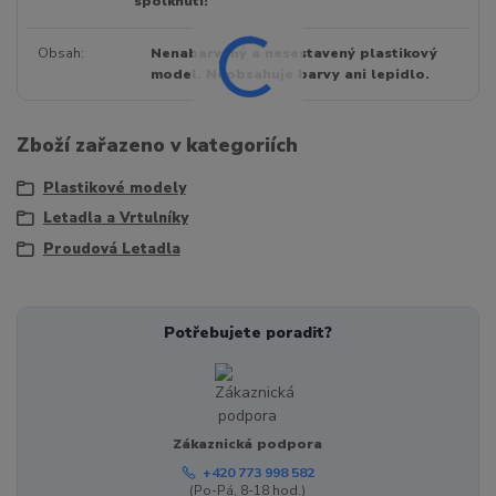
spolknutí!
Obsah
Nenabarvený a nesestavený plastikový
model. Neobsahuje barvy ani lepidlo.
Zboží zařazeno v kategoriích
Plastikové modely
Letadla a Vrtulníky
Proudová Letadla
Potřebujete poradit?
Zákaznická podpora
+420 773 998 582
(Po-Pá, 8-18 hod.)