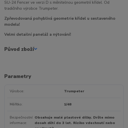
SU-24 Fencer ve verzi D s měnitelnou geometrií křídel. Od
tradičního výrobce Trumpeter.
Zpřevodovaná pohyblivá geometrie křídel u sestaveného
modelu!
Velmi detailní paneláž a nýtování!
Původ zboží
Parametry
Výrobce
Trumpeter
Měřítko
1/48
Bezpečnostní
Obsahuje malé plastové dílky. Držte mimo
informace
dosah dětí do 3 let. Riziko vdechnutí nebo