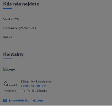
Kde nás najdete
Veská 129
Sezemice (Pardubice)
53304
Kontakty
Zákaznická podpora
+420 773 998 582
(Po-Pá, 8-18 hod.)
jm.modely@gmail.com