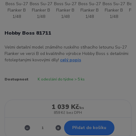
Hobby Boss 81711
Velmi detailní model známého ruského stíhacího letounu Su-27
Flanker ve verzi B od kvalitního výrobce Hobby Boss s detailními
fotoleptanými kovovými díly!
celý popis
Dostupnost
K odeslání do týdne > 5 ks
1 039 Kč
/
ks
859 Kč
bez DPH
Přidat do košíku