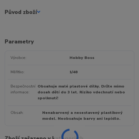
Původ zboží
Parametry
Výrobce
Hobby Boss
Měřítko
1/48
Bezpečnostní
Obsahuje malé plastové dílky. Držte mimo
informace
dosah dětí do 3 let. Riziko vdechnutí nebo
spolknutí!
Obsah
Nenabarvený a nesestavený plastikový
model. Neobsahuje barvy ani lepidlo.
Zboží zařazeno v kategoriích