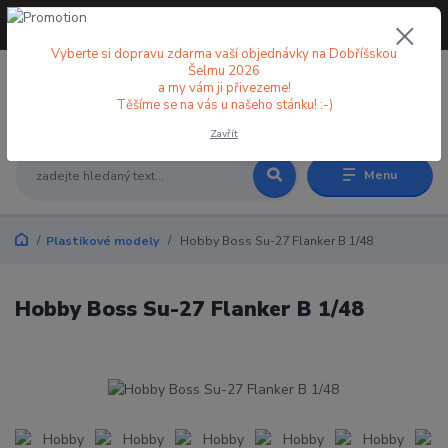
+420 773 998 582
CZK
(Po-Pá, 8-18 hod.)
Vyberte si dopravu zdarma vaší objednávky na Dobříšskou
Šelmu 2026
a my vám ji přivezeme!
0
0 Kč
Těšíme se na vás u našeho stánku! :-)
Zavřít
Menu
Plastikové modely
Hobby Boss Su-27 Flanker B 1/48
Hobby Boss Su-27 Flanker B 1/48