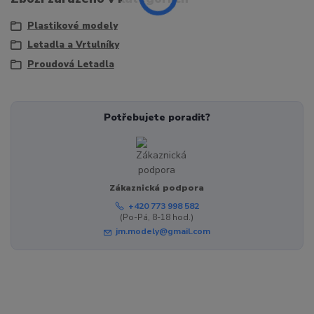
Plastikové modely
Letadla a Vrtulníky
Proudová Letadla
Potřebujete poradit?
Zákaznická podpora
+420 773 998 582
(Po-Pá, 8-18 hod.)
jm.modely@gmail.com