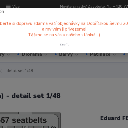
ů
Nevíte si rady? Zavolejte.
+420 77
Více
berte si dopravu zdarma vaší objednávky na Dobříšskou Šelmu 2
a my vám ji přivezeme!
Hledat
Těšíme se na vás u našeho stánku! :-)
Zavřít
ry
Diorama
Barvy
Patinace
 - detail set 1/48
 - detail set 1/48
Eduard F