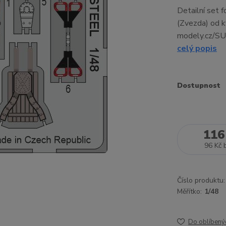
Detailní set 
(Zvezda) od k
modely.cz/SU
celý popis
Dostupnost
116
96 Kč
Číslo produktu:
Měřítko:
1/48
Do oblíbený