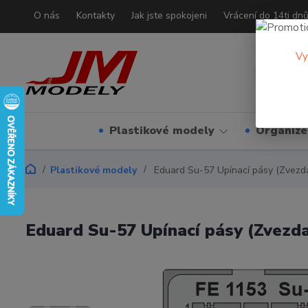
O nás
Kontakty
Jak jste spokojeni
Vrácení do 14ti dn
Vy
Plastikové modely
Organizé
Plastikové modely
Eduard Su-57 Upínací pásy (Zvezda)
Eduard Su-57 Upínací pásy (Zvezda)