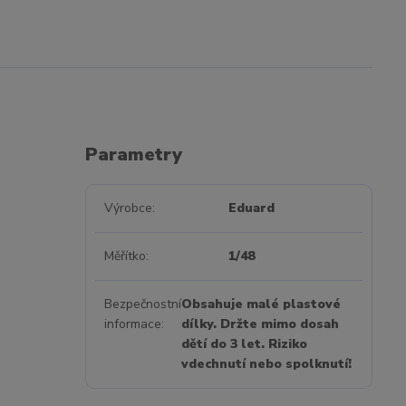
Parametry
Výrobce
Eduard
Měřítko
1/48
Bezpečnostní
Obsahuje malé plastové
informace
dílky. Držte mimo dosah
dětí do 3 let. Riziko
vdechnutí nebo spolknutí!