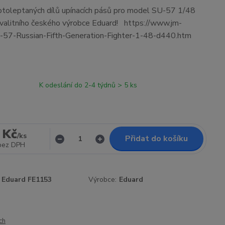
fotoleptaných dílů upínacích pásů pro model SU-57 1/48
valitního českého výrobce Eduard! https://www.jm-
-57-Russian-Fifth-Generation-Fighter-1-48-d440.htm
K odeslání do 2-4 týdnů > 5 ks
 Kč
/
ks
Přidat do košíku
bez DPH
Eduard FE1153
Výrobce:
Eduard
ch