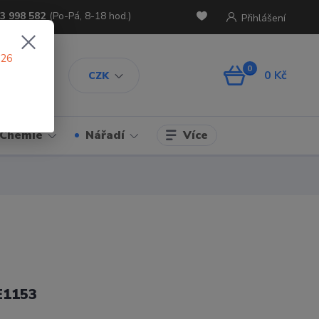
3 998 582
(Po-Pá, 8-18 hod.)
Přihlášení
026
0
0 Kč
CZK
Více
Chemie
Nářadí
E1153