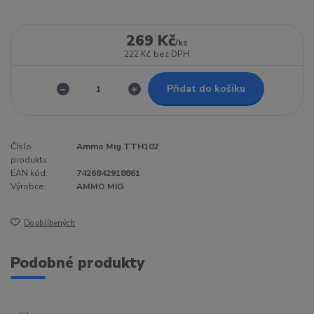
269 Kč
/
ks
222 Kč
bez DPH
Přidat do košíku
Číslo
Ammo Mig TTH102
produktu:
EAN kód:
7426842918861
Výrobce:
AMMO MIG
Do oblíbených
Podobné produkty