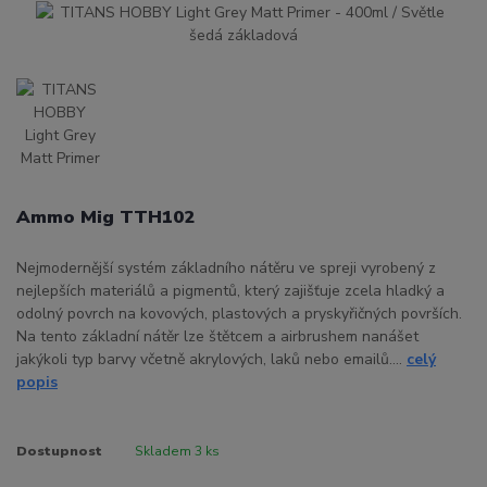
Ammo Mig TTH102
Nejmodernější systém základního nátěru ve spreji vyrobený z
nejlepších materiálů a pigmentů, který zajišťuje zcela hladký a
odolný povrch na kovových, plastových a pryskyřičných površích.
Na tento základní nátěr lze štětcem a airbrushem nanášet
jakýkoli typ barvy včetně akrylových, laků nebo emailů....
celý
popis
Dostupnost
Skladem 3 ks