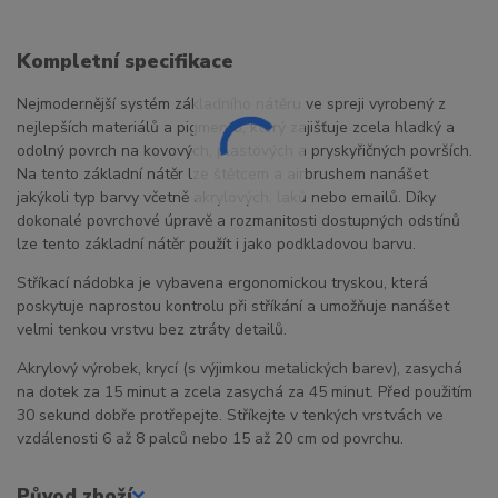
Kompletní specifikace
Nejmodernější systém základního nátěru ve spreji vyrobený z
nejlepších materiálů a pigmentů, který zajišťuje zcela hladký a
odolný povrch na kovových, plastových a pryskyřičných površích.
Na tento základní nátěr lze štětcem a airbrushem nanášet
jakýkoli typ barvy včetně akrylových, laků nebo emailů. Díky
dokonalé povrchové úpravě a rozmanitosti dostupných odstínů
lze tento základní nátěr použít i jako podkladovou barvu.
Stříkací nádobka je vybavena ergonomickou tryskou, která
poskytuje naprostou kontrolu při stříkání a umožňuje nanášet
velmi tenkou vrstvu bez ztráty detailů.
Akrylový výrobek, krycí (s výjimkou metalických barev), zasychá
na dotek za 15 minut a zcela zasychá za 45 minut. Před použitím
30 sekund dobře protřepejte. Stříkejte v tenkých vrstvách ve
vzdálenosti 6 až 8 palců nebo 15 až 20 cm od povrchu.
Původ zboží