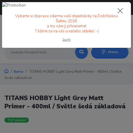
+420 773 998 582
CZK
(Po-Pá, 8-18 hod.)
Vyberte si dopravu zdarma vaší objednávky na Dobříšskou
Šelmu 2026
a my vám ji přivezeme!
0
0 Kč
Těšíme se na vás u našeho stánku! :-)
Zavřít
Menu
Barvy
TITANS HOBBY Light Grey Matt Primer - 400ml / Světle
šedá základová
TITANS HOBBY Light Grey Matt
Primer - 400ml / Světle šedá základová
TOP produkt