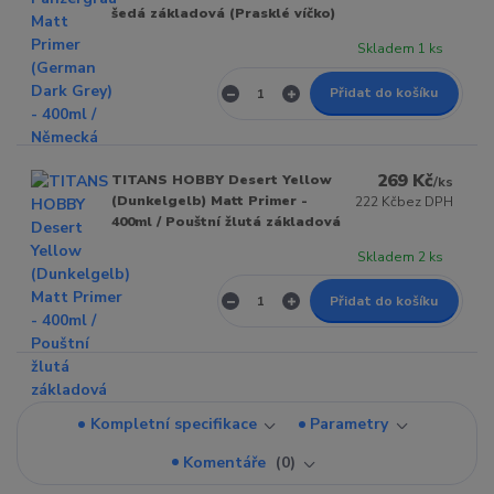
šedá základová (Prasklé víčko)
Skladem 1 ks
Přidat do košíku
269 Kč
TITANS HOBBY Desert Yellow
/
ks
(Dunkelgelb) Matt Primer -
222 Kč
bez DPH
400ml / Pouštní žlutá základová
Skladem 2 ks
Přidat do košíku
Kompletní specifikace
Parametry
Komentáře
0