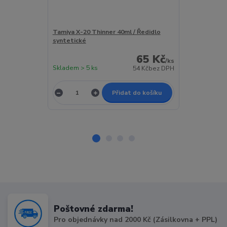
Tamiya X-20 Thinner 40ml / Ředidlo
Tamiya X-20 T
syntetické
syntetické
65 Kč
/
ks
Skladem > 5 ks
Skladem 4 ks
54 Kč
bez DPH
Přidat do košíku
Poštovné zdarma!
Pro objednávky nad 2000 Kč (Zásilkovna + PPL)