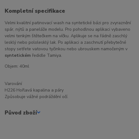
Kompletní specifikace
Velmi kvalitní patinovací wash na syntetické bázi pro zvyraznění
spár, nýtů a paneláže modelu. Pro pohodlnou aplikaci vybaveno
velmi tenkým štětečkem na víčku. Aplikuje se na řádně zaschlý
lesklý nebo pololesklý lak. Po aplikaci a zaschnutí přebytečné
stopy setřete vatovou tyčinkou nebo ubrouskem namočeným v
syntetickém
ředidle Tamiya.
Objem: 40ml
Varování
H226 Hořlavá kapalina a páry
Způsobuje vážné podráždění očí.
Původ zboží