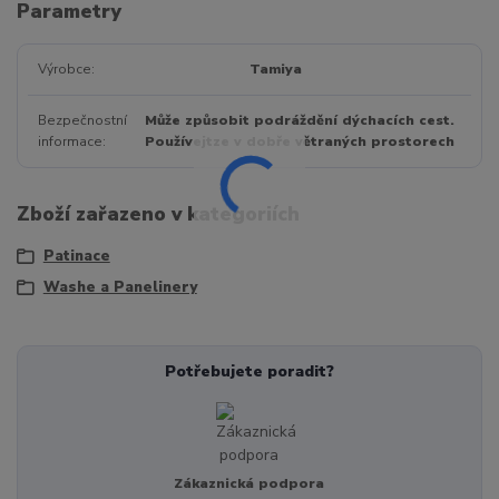
Parametry
Výrobce
Tamiya
Bezpečnostní
Může způsobit podráždění dýchacích cest.
informace
Používejtze v dobře větraných prostorech
Zboží zařazeno v kategoriích
Patinace
Washe a Panelinery
Potřebujete poradit?
Zákaznická podpora