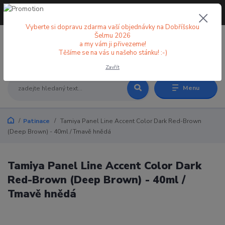
+420 773 998 582
CZK
(Po-Pá, 8-18 hod.)
Vyberte si dopravu zdarma vaší objednávky na Dobříšskou
Šelmu 2026
a my vám ji přivezeme!
0
0 Kč
Těšíme se na vás u našeho stánku! :-)
Zavřít
Menu
Patinace
Tamiya Panel Line Accent Color Dark Red-Brown
(Deep Brown) - 40ml / Tmavě hnědá
Tamiya Panel Line Accent Color Dark
Red-Brown (Deep Brown) - 40ml /
Tmavě hnědá