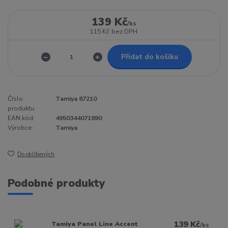
139 Kč
/
ks
115 Kč
bez DPH
Přidat do košíku
Číslo
Tamiya 87210
produktu:
EAN kód:
4950344071890
Výrobce:
Tamiya
Do oblíbených
Podobné produkty
139 Kč
Tamiya Panel Line Accent
/
ks