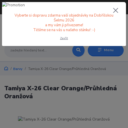
+420 773 998 582
CZK
(Po-Pá, 8-18 hod.)
Vyberte si dopravu zdarma vaší objednávky na Dobříšskou
Šelmu 2026
a my vám ji přivezeme!
0
0 Kč
Těšíme se na vás u našeho stánku! :-)
Zavřít
Menu
Barvy
Tamiya X-26 Clear Orange/Průhledná Oranžová
Tamiya X-26 Clear Orange/Průhledná
Oranžová