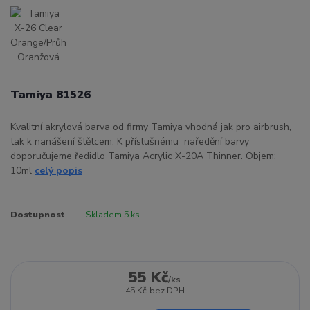
Tamiya 81526
Kvalitní akrylová barva od firmy Tamiya vhodná jak pro airbrush,
tak k nanášení štětcem. K příslušnému naředění barvy
doporučujeme ředidlo Tamiya Acrylic X-20A Thinner. Objem:
10ml
celý popis
Dostupnost
Skladem 5 ks
55 Kč
/
ks
45 Kč
bez DPH