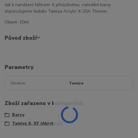
tak k nanášení štětcem. K příslušnému naředění barvy
doporučujeme ředidlo Tamiya Acrylic X-20A Thinner.
Objem: 10ml
Původ zboží
Parametry
Výrobce
Tamiya
Zboží zařazeno v kategoriích
Barvy
Tamiya X, XF (Akrylové)