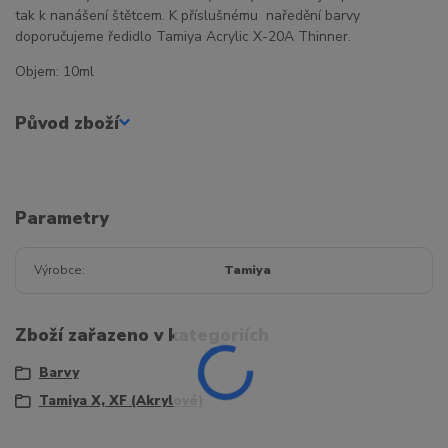
tak k nanášení štětcem. K příslušnému naředění barvy
doporučujeme ředidlo Tamiya Acrylic X-20A Thinner.
Objem: 10ml
Původ zboží
Parametry
Výrobce
Tamiya
Zboží zařazeno v kategoriích
Barvy
Tamiya X, XF (Akrylové)