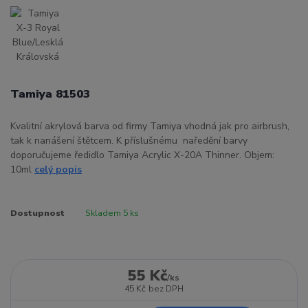
Tamiya 81503
Kvalitní akrylová barva od firmy Tamiya vhodná jak pro airbrush,
tak k nanášení štětcem. K příslušnému naředění barvy
doporučujeme ředidlo Tamiya Acrylic X-20A Thinner. Objem:
10ml
celý popis
Dostupnost
Skladem 5 ks
55 Kč
/
ks
45 Kč
bez DPH