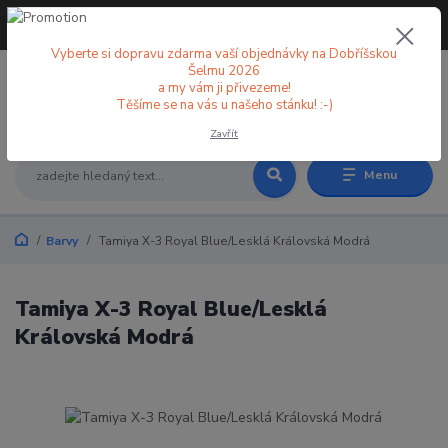
+420 773 998 582
CZK
(Po-Pá, 8-18 hod.)
Vyberte si dopravu zdarma vaší objednávky na Dobříšskou
Šelmu 2026
a my vám ji přivezeme!
0
0 Kč
Těšíme se na vás u našeho stánku! :-)
Zavřít
Menu
Barvy
Tamiya X-3 Royal Blue/Lesklá Královská Modrá
Tamiya X-3 Royal Blue/Lesklá
Královská Modrá