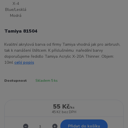
Tamiya 81504
Kvalitní akrylová barva od firmy Tamiya vhodná jak pro airbrush,
tak k nanášení štětcem. K příslušnému naředění barvy
doporučujeme ředidlo Tamiya Acrylic X-20A Thinner. Objem:
10ml
celý popis
Dostupnost
Skladem 5 ks
55 Kč
/
ks
45 Kč
bez DPH
Přidat do košíku