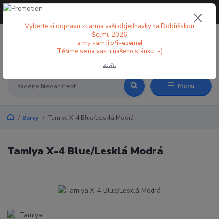
+420 773 998 582
CZK
(Po-Pá, 8-18 hod.)
Vyberte si dopravu zdarma vaší objednávky na Dobříšskou
Šelmu 2026
a my vám ji přivezeme!
0
0 Kč
Těšíme se na vás u našeho stánku! :-)
Zavřít
Menu
Barvy
Tamiya X-4 Blue/Lesklá Modrá
Tamiya X-4 Blue/Lesklá Modrá