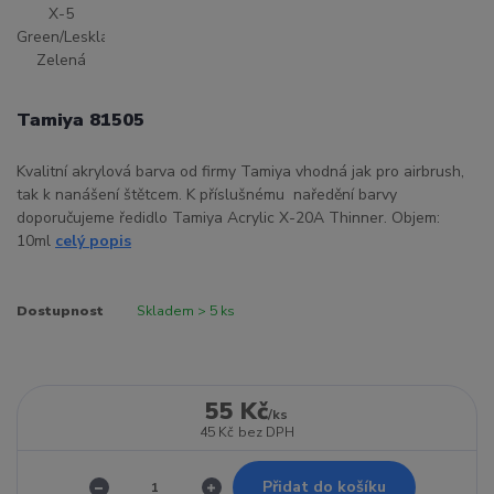
Tamiya 81505
Kvalitní akrylová barva od firmy Tamiya vhodná jak pro airbrush,
tak k nanášení štětcem. K příslušnému naředění barvy
doporučujeme ředidlo Tamiya Acrylic X-20A Thinner. Objem:
10ml
celý popis
Dostupnost
Skladem > 5 ks
55 Kč
/
ks
45 Kč
bez DPH
Přidat do košíku