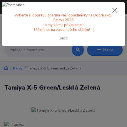
+420 773 998 582
CZK
(Po-Pá, 8-18 hod.)
Vyberte si dopravu zdarma vaší objednávky na Dobříšskou
Šelmu 2026
a my vám ji přivezeme!
0
0 Kč
Těšíme se na vás u našeho stánku! :-)
Zavřít
Menu
Barvy
Tamiya X-5 Green/Lesklá Zelená
Tamiya X-5 Green/Lesklá Zelená