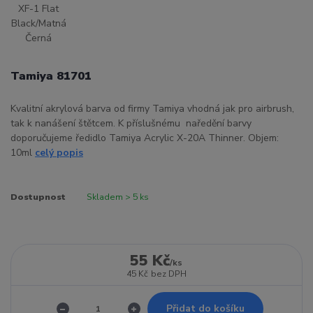
Tamiya 81701
Kvalitní akrylová barva od firmy Tamiya vhodná jak pro airbrush,
tak k nanášení štětcem. K příslušnému naředění barvy
doporučujeme ředidlo Tamiya Acrylic X-20A Thinner. Objem:
10ml
celý popis
Dostupnost
Skladem > 5 ks
55 Kč
/
ks
45 Kč
bez DPH
Přidat do košíku