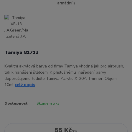
Tamiya 81713
Kvalitní akrylová barva od firmy Tamiya vhodná jak pro airbrush,
tak k nanášení štětcem. K příslušnému naředění barvy
doporučujeme ředidlo Tamiya Acrylic X-20A Thinner. Objem:
10ml
celý popis
Dostupnost
Skladem 5 ks
55 Kč
/
ks