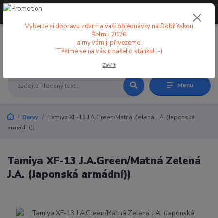
+420 773 998 582
CZK
(Po-Pá, 8-18 hod.)
Vyberte si dopravu zdarma vaší objednávky na Dobříšskou
Šelmu 2026
a my vám ji přivezeme!
0
0 Kč
Těšíme se na vás u našeho stánku! :-)
Zavřít
Menu
Barvy
Tamiya XF-13 J.A.Green/Matná Zelená J.A. (Japonská
armádní))
Tamiya XF-13 J.A.Green/Matná Zelená
J.A. (Japonská armádní))