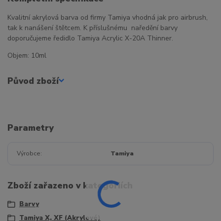
Kvalitní akrylová barva od firmy Tamiya vhodná jak pro airbrush,
tak k nanášení štětcem. K příslušnému naředění barvy
doporučujeme ředidlo Tamiya Acrylic X-20A Thinner.
Objem: 10ml
Původ zboží
Parametry
Výrobce
Tamiya
Zboží zařazeno v kategoriích
Barvy
Tamiya X, XF (Akrylové)