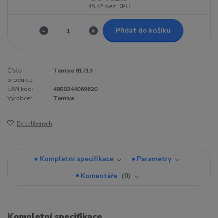
45 Kč
bez DPH
Přidat do košíku
Číslo
Tamiya 81713
produktu:
EAN kód:
4950344069620
Výrobce:
Tamiya
Do oblíbených
Kompletní specifikace
Parametry
Komentáře
0
Kompletní specifikace