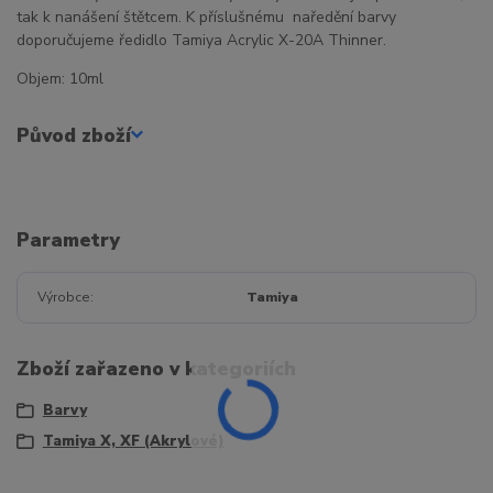
tak k nanášení štětcem. K příslušnému naředění barvy
doporučujeme ředidlo Tamiya Acrylic X-20A Thinner.
Objem: 10ml
Původ zboží
Parametry
Výrobce
Tamiya
Zboží zařazeno v kategoriích
Barvy
Tamiya X, XF (Akrylové)