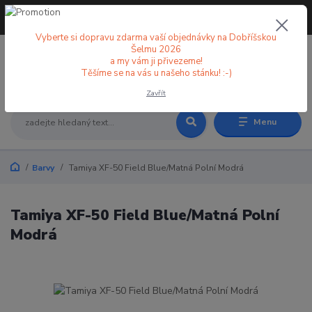
+420 773 998 582
CZK
(Po-Pá, 8-18 hod.)
Vyberte si dopravu zdarma vaší objednávky na Dobříšskou
Šelmu 2026
a my vám ji přivezeme!
0
0 Kč
Těšíme se na vás u našeho stánku! :-)
Zavřít
Menu
Barvy
Tamiya XF-50 Field Blue/Matná Polní Modrá
Tamiya XF-50 Field Blue/Matná Polní
Modrá