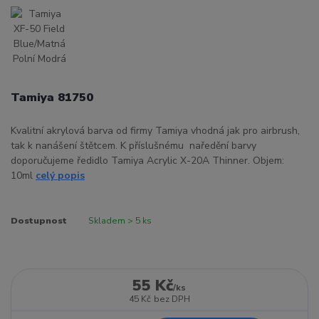
Tamiya 81750
Kvalitní akrylová barva od firmy Tamiya vhodná jak pro airbrush,
tak k nanášení štětcem. K příslušnému naředění barvy
doporučujeme ředidlo Tamiya Acrylic X-20A Thinner. Objem:
10ml
celý popis
Dostupnost
Skladem > 5 ks
55 Kč
/
ks
45 Kč
bez DPH