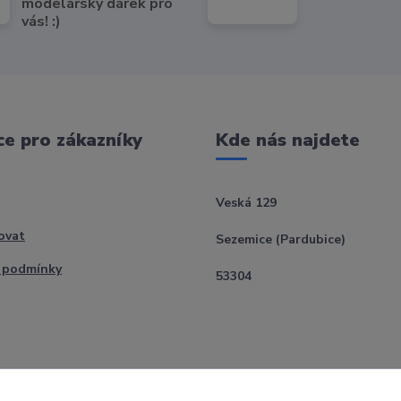
modelářský dárek pro
vás! :)
e pro zákazníky
Kde nás najdete
Veská 129
ovat
Sezemice (Pardubice)
 podmínky
53304