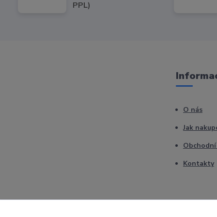
PPL)
Informac
O nás
Jak nakup
Obchodní
Kontakty