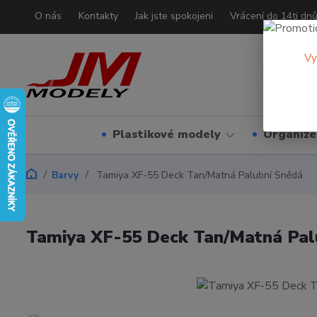
O nás
Kontakty
Jak jste spokojeni
Vrácení do 14ti dn
Vy
Plastikové modely
Organizé
Barvy
Tamiya XF-55 Deck Tan/Matná Palubní Snědá
Tamiya XF-55 Deck Tan/Matná Pal