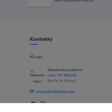
nás na prvním místě!
Kontakty
Zákaznická podpora
+420 773 998 582
(Po-Pá, 8-18 hod.)
jm.modely@gmail.com