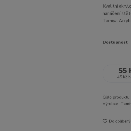
Kvalitní akryl
nanášení štět
Tamiya Acryl
Dostupnost
55 
45 Kč
b
Číslo produktu:
Výrobce:
Tami
Do oblíbený