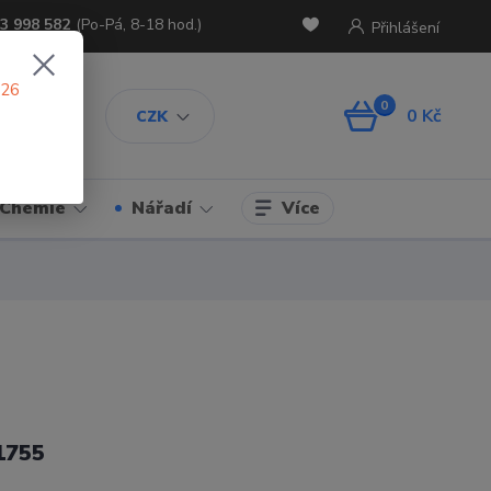
3 998 582
(Po-Pá, 8-18 hod.)
Přihlášení
026
0
0 Kč
CZK
Více
Chemie
Nářadí
1755