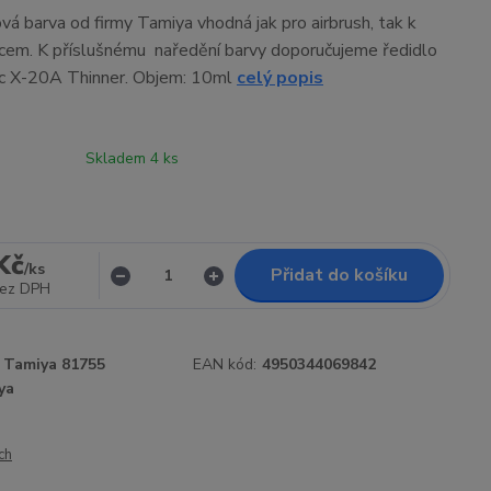
ová barva od firmy Tamiya vhodná jak pro airbrush, tak k
cem. K příslušnému naředění barvy doporučujeme ředidlo
ic X-20A Thinner. Objem: 10ml
celý popis
Skladem 4 ks
Kč
/
ks
Přidat do košíku
ez DPH
Tamiya 81755
EAN kód:
4950344069842
ya
ch