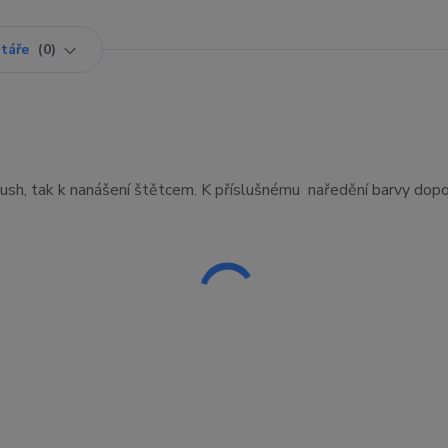
táře
0
rbrush, tak k nanášení štětcem. K příslušnému naředění barvy do