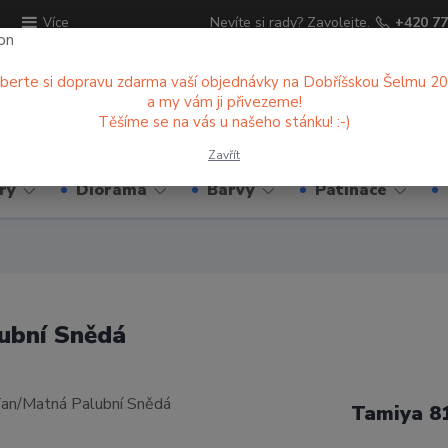
ů
Nevíte si rady? Zavolejte.
+420 77
Více
berte si dopravu zdarma vaší objednávky na Dobříšskou Šelmu 2
a my vám ji přivezeme!
Hledat
Těšíme se na vás u našeho stánku! :-)
Zavřít
ry
Diorama
Barvy
Patinace
ubní Snědá
Tamiya 8