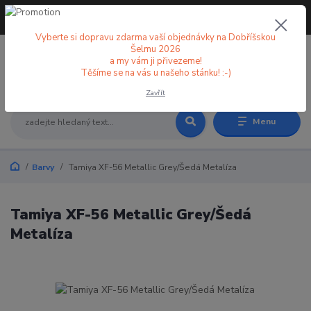
+420 773 998 582
CZK
(Po-Pá, 8-18 hod.)
Vyberte si dopravu zdarma vaší objednávky na Dobříšskou
Šelmu 2026
a my vám ji přivezeme!
0
0 Kč
Těšíme se na vás u našeho stánku! :-)
Zavřít
Menu
Barvy
Tamiya XF-56 Metallic Grey/Šedá Metalíza
Tamiya XF-56 Metallic Grey/Šedá
Metalíza