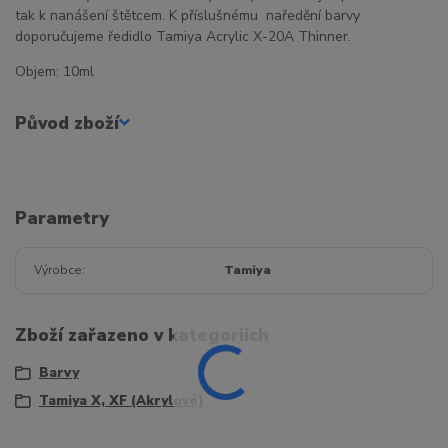
tak k nanášení štětcem. K příslušnému naředění barvy
doporučujeme ředidlo Tamiya Acrylic X-20A Thinner.
Objem: 10ml
Původ zboží
Parametry
Výrobce
Tamiya
Zboží zařazeno v kategoriích
Barvy
Tamiya X, XF (Akrylové)