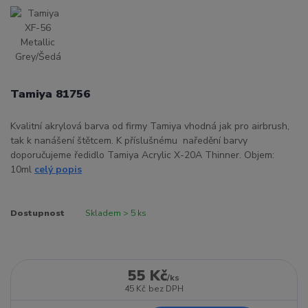
Tamiya 81756
Kvalitní akrylová barva od firmy Tamiya vhodná jak pro airbrush,
tak k nanášení štětcem. K příslušnému naředění barvy
doporučujeme ředidlo Tamiya Acrylic X-20A Thinner. Objem:
10ml
celý popis
Dostupnost
Skladem > 5 ks
55 Kč
/
ks
45 Kč
bez DPH