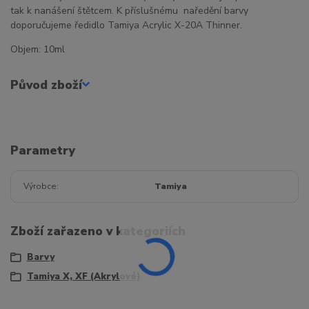
tak k nanášení štětcem. K příslušnému naředění barvy
doporučujeme ředidlo Tamiya Acrylic X-20A Thinner.
Objem: 10ml
Původ zboží
Parametry
Výrobce
Tamiya
Zboží zařazeno v kategoriích
Barvy
Tamiya X, XF (Akrylové)