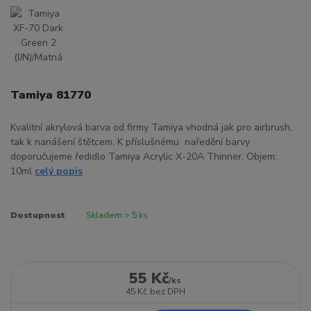
Tamiya 81770
Kvalitní akrylová barva od firmy Tamiya vhodná jak pro airbrush,
tak k nanášení štětcem. K příslušnému naředění barvy
doporučujeme ředidlo Tamiya Acrylic X-20A Thinner. Objem:
10ml
celý popis
Dostupnost
Skladem > 5 ks
55 Kč
/
ks
45 Kč
bez DPH