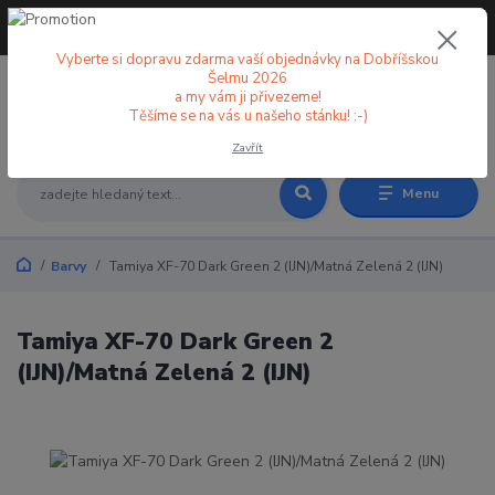
+420 773 998 582
CZK
(Po-Pá, 8-18 hod.)
Vyberte si dopravu zdarma vaší objednávky na Dobříšskou
Šelmu 2026
a my vám ji přivezeme!
0
0 Kč
Těšíme se na vás u našeho stánku! :-)
Zavřít
Menu
Barvy
Tamiya XF-70 Dark Green 2 (IJN)/Matná Zelená 2 (IJN)
Tamiya XF-70 Dark Green 2
(IJN)/Matná Zelená 2 (IJN)